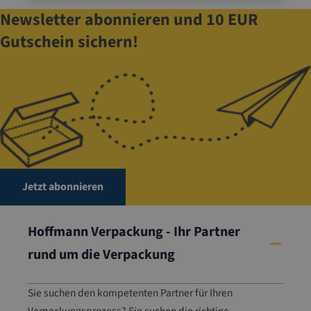
Newsletter abonnieren und 10 EUR
u
n
Gutschein sichern!
be
fu
gt
en
Z
ug
ri
ff
A
Jetzt abonnieren
uf
rei
ß
Hoffmann Verpackung - Ihr Partner
ba
rund um die Verpackung
n
d
fü
Sie suchen den kompetenten Partner für Ihren
r