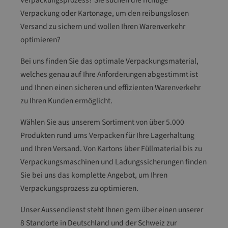
Verpackungsprozess? Sie suchen die richtige
pr
Verpackung oder Kartonage, um den reibungslosen
o
Versand zu sichern und wollen Ihren Warenverkehr
bl
optimieren?
e
m
Bei uns finden Sie das optimale Verpackungsmaterial,
lo
welches genau auf Ihre Anforderungen abgestimmt ist
se
und Ihnen einen sicheren und effizienten Warenverkehr
s
zu Ihren Kunden ermöglicht.
Ö
ff
Wählen Sie aus unserem Sortiment von über 5.000
ne
Produkten rund ums Verpacken für Ihre Lagerhaltung
n
und Ihren Versand. Von Kartons über Füllmaterial bis zu
su
pe
Verpackungsmaschinen und Ladungssicherungen finden
rs
Sie bei uns das komplette Angebot, um Ihren
ch
Verpackungsprozess zu optimieren.
ne
lle
Unser Aussendienst steht Ihnen gern über einen unserer
St
8 Standorte in Deutschland und der Schweiz zur