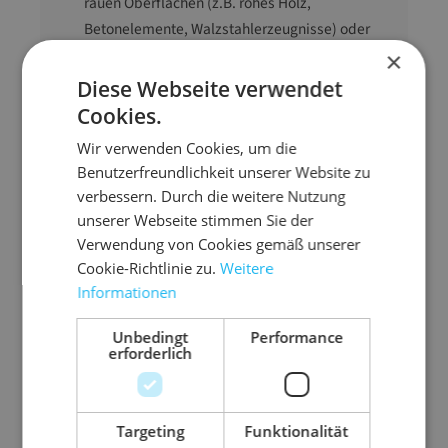
rauen Oberflächen (z.B. rohes Holz,
Betonelemente, Walzstahlerzeugnisse) oder
beim Wenden von scharfkantigen
×
Transportgütern
Diese Webseite verwendet
Cookies.
Wir verwenden Cookies, um die
Zurrgurtbreite
50 mm (max.)
Benutzerfreundlichkeit unserer Website zu
Anwendung
Ladungssicherung
verbessern. Durch die weitere Nutzung
Ausführung
Schutzschlauch
unserer Webseite stimmen Sie der
Material
Gewebe außen
Verwendung von Cookies gemäß unserer
gummiert
Cookie-Richtlinie zu.
Weitere
Informationen
Unbedingt
Performance
erforderlich
Ähnliche Artikel
Targeting
Funktionalität