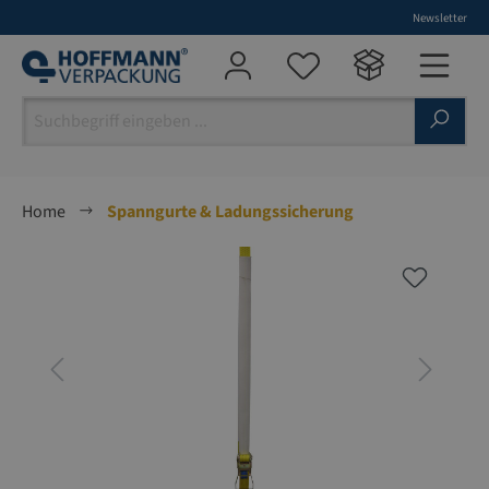
Newsletter
alt springen
Home
Spanngurte & Ladungssicherung
Bildergalerie überspringen