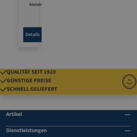
PKW
Kleintr
und
anspor
Klein
ter
trans
2-teilig
porte
für
Details
r
Kleintr
anspo
rter
QUALITÄT SEIT 1920
GÜNSTIGE PREISE
SCHNELL GELIEFERT
Artikel
Dienstleistungen