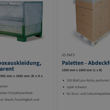
05.PAFS
boxauskleidung,
Paletten - Abdeckf
arent
1500 mm x 1800 mm (L x B)
950 mm x 1850 mm (B x H x
250 Blatt pro Rolle, perforiert
renter
opak schwarz
arker Polyäthylenfolie
für Euro- und Industriepalett
vor Staub, Feuchtigkeit und
z