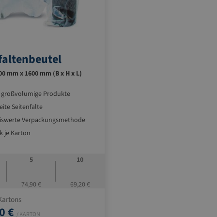
faltenbeutel
00 mm x 1600 mm (B x H x L)
r großvolumige Produkte
ite Seitenfalte
eiswerte Verpackungsmethode
k je Karton
5
10
74,90 €
69,20 €
Kartons
0 €
/ KARTON