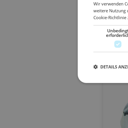
Wir verwenden Co
124,40 €
weitere Nutzung 
= 25 
1 Pal.
Cookie-Richtlinie
124,
ab
Unbeding
erforderlic
I
DETAILS ANZ