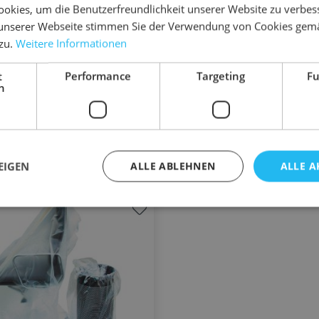
okies, um die Benutzerfreundlichkeit unserer Website zu verbes
97,60 €
83,90 €
76,00 €
141,60 €
118,20 €
unserer Webseite stimmen Sie der Verwendung von Cookies gem
Rollen
= 27 Rollen
1 Pal.
 zu.
Weitere Informationen
40 €
141,60 €
ab
/ ROLLE
/ ROLLE
t
Performance
Targeting
Fu
0,00 €
h
Gesamtpreis
n den Warenkorb
In den Warenkorb
EIGEN
ALLE ABLEHNEN
ALLE A