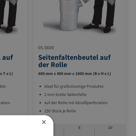
05.S600
 auf
Seitenfaltenbeutel auf
der Rolle
 T x L)
600 mm x 400 mm x 1800 mm (B x H x L)
kte
ideal für großvolumige Produkte
2 mm breite Seitenfalte
ration
auf der Rolle mit Abreißperforation
250 Stück je Rolle
×
10
1
5
10