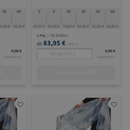
30
60
2
5
10
20
30
60
0,50 €
55,50 €
83,95 €
80,80 €
74,80 €
56,90 €
51,50 €
43,80 €
= 36 Rollen
1 Pal.
83,95 €
ab
/ ROLLE
0,00 €
0,00 €
Gesamtpreis
Gesamtpreis
In den Warenkorb