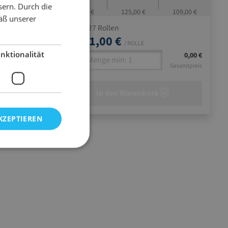
sern. Durch die
107,70 €
141,00 €
125,00 €
109,00 €
äß unserer
= 27 Rollen
1 Pal.
141,00 €
ab
/ ROLLE
nktionalität
0,00 €
0,00 €
Gesamtpreis
Gesamtpreis
In den Warenkorb
KZEPTIEREN