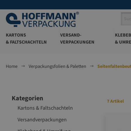
springen
Zur Hauptnavigation springen
KARTONS
VERSAND-
KLEBE
& FALTSCHACHTELN
VERPACKUNGEN
& UMRE
Home
Verpackungsfolien & Paletten
Seitenfaltenbeu
Kategorien
7 Artikel
Kartons & Faltschachteln
Versandverpackungen