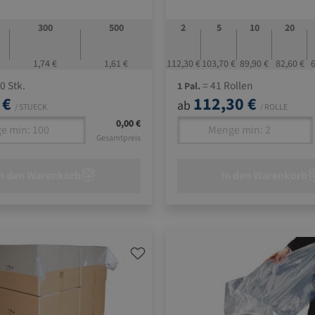
300
500
2
5
10
20
1,74 €
1,61 €
112,30 €
103,70 €
89,90 €
82,60 €
6
0 Stk.
= 41 Rollen
1 Pal.
 €
112,30 €
ab
/ STUECK
/ ROLLE
0,00 €
Gesamtpreis
n den Warenkorb
In den Warenkorb