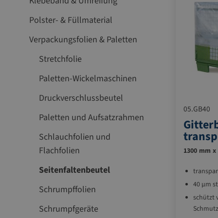
Klebeband & Umreifung
Polster- & Füllmaterial
Verpackungsfolien & Paletten
Stretchfolie
Paletten-Wickelmaschinen
Druckverschlussbeutel
05.GB40
Paletten und Aufsatzrahmen
Gitter
transp
Schlauchfolien und
Flachfolien
1300 mm x 
L)
Seitenfaltenbeutel
transpa
40 µm st
Schrumpffolien
schützt 
Schrumpfgeräte
Schmut