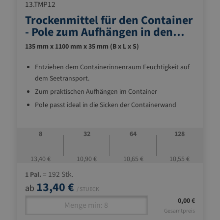
13.TMP12
Trockenmittel für den Container
- Pole zum Aufhängen in den
Container-Zurrpunkten
135 mm x 1100 mm x 35 mm (B x L x S)
Entziehen dem Containerinnenraum Feuchtigkeit auf
dem Seetransport.
Zum praktischen Aufhängen im Container
Pole passt ideal in die Sicken der Containerwand
Der Karton erleichtert das Aufhängen des Poles in
hohen Containern auch ohne Leiter
8
32
64
128
Absorbiert bis zu 4 Liter Feuchtigkeit
Höchste Effizienz und Auslaufschutz durch spezielle
13,40 €
10,90 €
10,65 €
10,55 €
Mischung aus Salz/Stärke
= 192 Stk.
1 Pal.
Diffusionsdichte Folie auf der Trockenmittel-Decke
13,40 €
ab
/ STUECK
ermöglicht einen direkten Kontakt mit Ihren
0,00 €
Produkten
Gesamtpreis