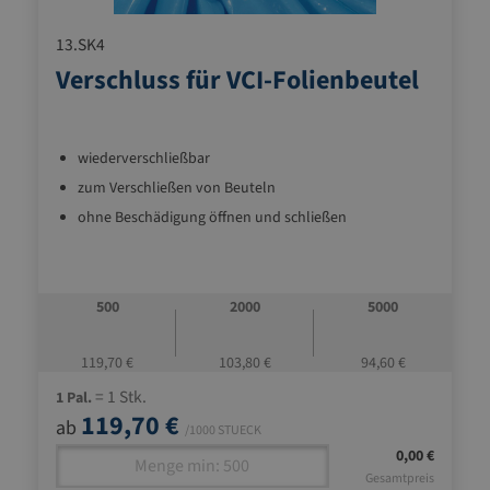
13.SK4
Verschluss für VCI-Folienbeutel
wiederverschließbar
zum Verschließen von Beuteln
ohne Beschädigung öffnen und schließen
500
2000
5000
119,70 €
103,80 €
94,60 €
= 1 Stk.
1 Pal.
119,70 €
ab
/1000 STUECK
0,00 €
Gesamtpreis