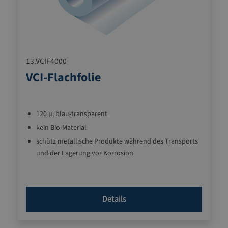
13.VCIF4000
VCI-Flachfolie
120 µ, blau-transparent
kein Bio-Material
schütz metallische Produkte während des Transports
und der Lagerung vor Korrosion
gefaltet auf 1,0 m
VCI-Wirkstoff bildet innerhalb der Verpackung eine
Schutzatmosphäre
Details
für Eisen, Gusseinsen, Stahl, Kupfer, Alluminium, Zinn,
Zink, Chrom, Cadmium, Messing, Bronze und