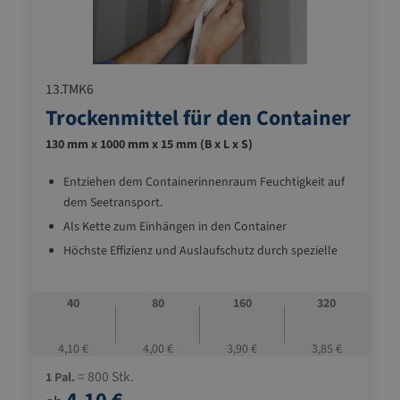
13.TMK6
Trockenmittel für den Container
130 mm x 1000 mm x 15 mm (B x L x S)
Entziehen dem Containerinnenraum Feuchtigkeit auf
dem Seetransport.
Als Kette zum Einhängen in den Container
Höchste Effizienz und Auslaufschutz durch spezielle
Mischung aus Salz/Stärke
Diffusionsdichte Folie auf der Trockenmittel-Decke
40
80
160
320
ermöglicht einen direkten Kontakt mit Ihren
Produkten
4,10 €
4,00 €
3,90 €
3,85 €
= 800 Stk.
1 Pal.