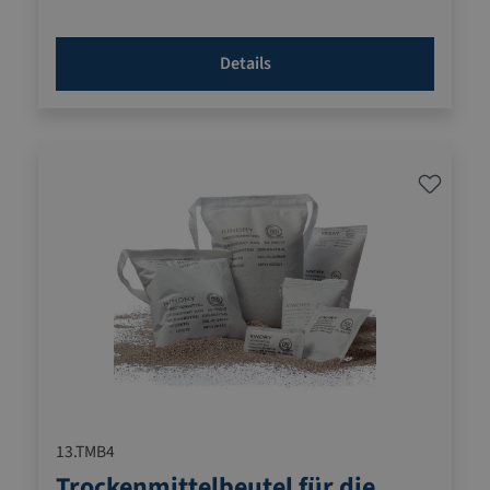
Alufolie verwendet werden.
Haltbar in PE-Folie verschweißt
Details
Füllung aus umweltfreundlicher und
lebensmittelunbedenklicher Bentonite-Tonerde
Typ A = staubarm (Alle Produkte)
Typ B = staubfrei (Elektronik-Artikel)
Frei von DMF (Dimethylfumarat)
Gemäß DIN 55473 zertifiziert
Gerne beraten wir Sie zur Dosierung der Beutel
13.TMB4
Trockenmittelbeutel für die