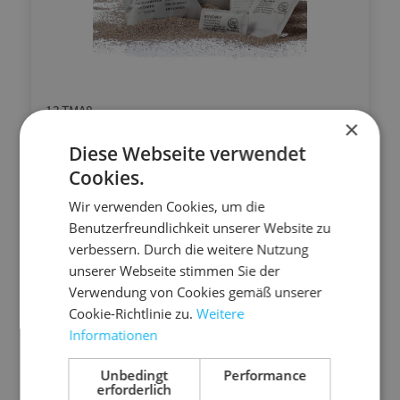
13.TMA8
×
Trockenmittelbeutel
Diese Webseite verwendet
180 mm x 120 mm (L x B)
Cookies.
für die Innenverpackung, staubarm
Wir verwenden Cookies, um die
entziehen dem Verpackungsinnenraum Feuchtigkeit
Benutzerfreundlichkeit unserer Website zu
verbessern. Durch die weitere Nutzung
schützen Ihr Produkt vor Feuchtigkeitsschäden
unserer Webseite stimmen Sie der
haltbar in PE-Folie verschweißt
Verwendung von Cookies gemäß unserer
280 g/Beutel
Cookie-Richtlinie zu.
Weitere
gemäß DIN 55473 zertifiziert
Informationen
Details
Unbedingt
Performance
erforderlich