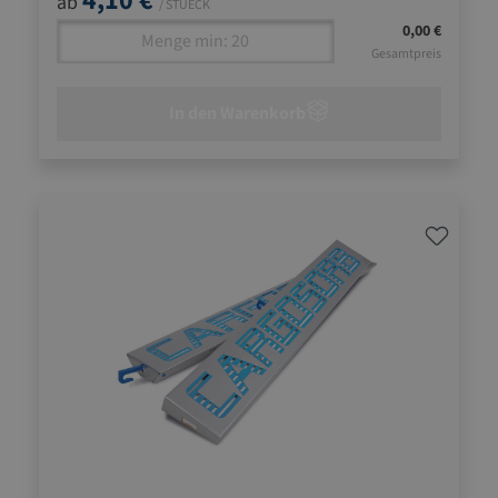
4,10 €
ab
/ STUECK
0,00 €
Gesamtpreis
In den Warenkorb