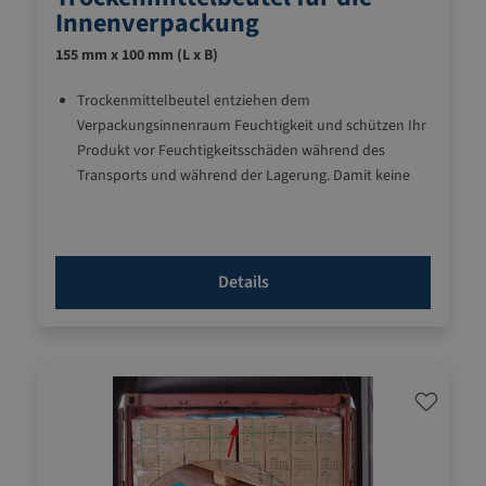
Innenverpackung
155 mm x 100 mm (L x B)
Trockenmittelbeutel entziehen dem
Verpackungsinnenraum Feuchtigkeit und schützen Ihr
Produkt vor Feuchtigkeitsschäden während des
Transports und während der Lagerung. Damit keine
Feuchtigkeit nachwandert, sollte als Sperrschicht eine
Alufolie verwendet werden.
Haltbar in PE-Folie verschweißt
Details
Füllung aus umweltfreundlicher und
lebensmittelunbedenklicher Bentonite-Tonerde
Typ A = Staubfrei (Alle Produkte)
Typ B = Staubdicht (Elektronik-Artikel)
Frei von DMF (Dimethylfumarat)
Gemäß DIN 55473 zertifiziert
Gerne beraten wir Sie zur Dosierung der Beutel