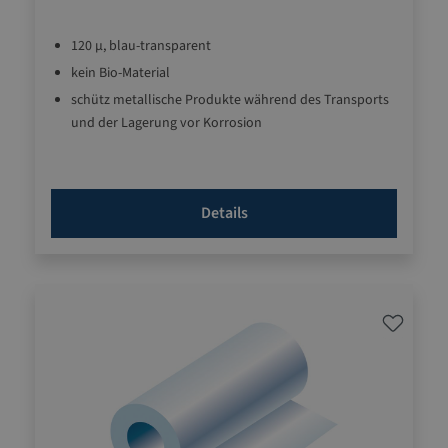
120 µ, blau-transparent
kein Bio-Material
schütz metallische Produkte während des Transports
und der Lagerung vor Korrosion
gefaltet auf 0,75 m
VCI-Wirkstoff bildet innerhalb der Verpackung eine
Schutzatmosphäre
Details
für Eisen, Gusseinsen, Stahl, Kupfer, Alluminium, Zinn,
Zink, Chrom, Cadmium, Messing, Bronze und
kupferhaltige Metalle
besonders lange Wirkungsdauer adurch Co-ex-
Folienaufbau