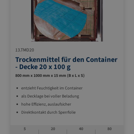
13.TMD20
Trockenmittel für den Container
- Decke 20 x 100 g
800 mm x 1000 mm x 15 mm (B x L x S)
entzieht
Feuchtigkeit
im
Container
als Decklage bei voller Beladung
hohe Effizienz, auslaufsicher
Direktkontakt durch Sperrfolie
5
20
40
80