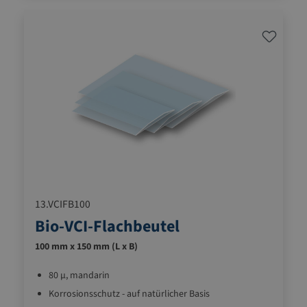
kupferhaltige Metalle
besonders lange Wirkungsdauer adurch Co-ex-
Folienaufbau
13.VCIFB100
Bio-VCI-Flachbeutel
100 mm x 150 mm (L x B)
80 µ, mandarin
Korrosionsschutz - auf natürlicher Basis