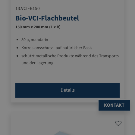
13.VCIFB150
Bio-VCI-Flachbeutel
150 mm x 200 mm (L x B)
80 µ, mandarin
Korrosionsschutz - auf natürlicher Basis
schützt metallische Produkte während des Transports
und der Lagerung
für Eisen, Gusseisen, Stahl, Kupfer, Aluminium, Zinn,
Zink, Chrom, Cadium, Messing, Bronze und
kupferhaltige Metalle
Details
KONTAKT