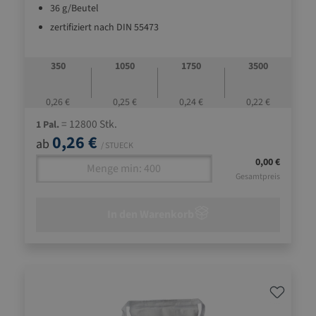
36 g/Beutel
zertifiziert nach DIN 55473
350
1050
1750
3500
0,26 €
0,25 €
0,24 €
0,22 €
= 12800 Stk.
1 Pal.
0,26 €
ab
/ STUECK
0,00 €
Gesamtpreis
In den Warenkorb