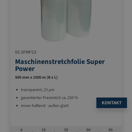
05.SFMP23
Maschinenstretchfolie Super
Power
500 mm x 1500 m (B x L)
transparent, 23 µm
garantierter Prestretch ca. 250 %
KONTAKT
innen haftend - außen glatt
6
15
30
60
90