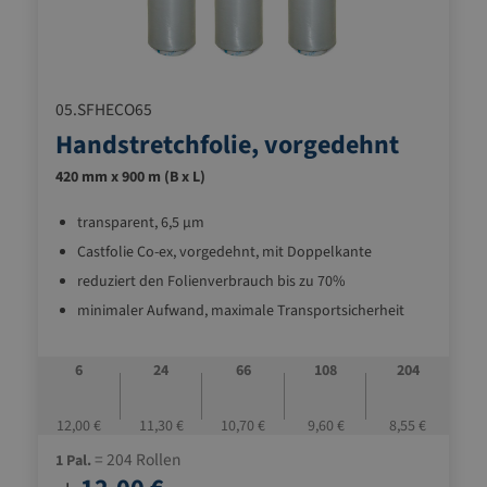
05.SFHECO65
Handstretchfolie, vorgedehnt
420 mm x 900 m (B x L)
transparent, 6,5 µm
Castfolie Co-ex, vorgedehnt, mit Doppelkante
reduziert den Folienverbrauch bis zu 70%
minimaler Aufwand, maximale Transportsicherheit
6
24
66
108
204
12,00 €
11,30 €
10,70 €
9,60 €
8,55 €
= 204 Rollen
1 Pal.