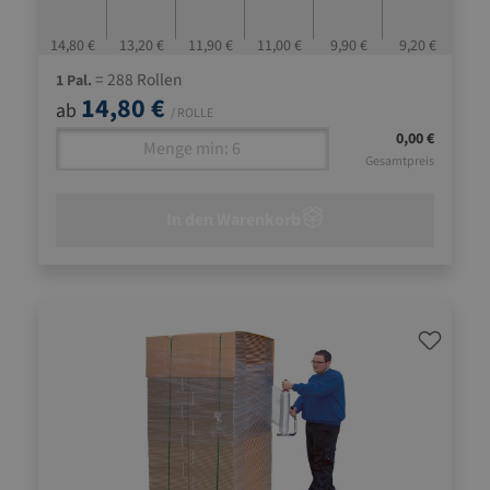
14,80 €
13,20 €
11,90 €
11,00 €
9,90 €
9,20 €
= 288 Rollen
1 Pal.
14,80 €
ab
/ ROLLE
0,00 €
Gesamtpreis
In den Warenkorb