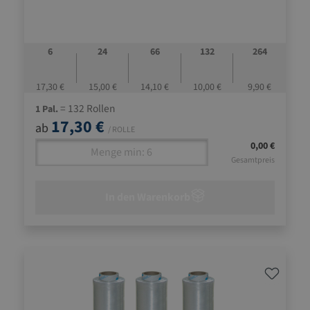
6
24
66
132
264
17,30 €
15,00 €
14,10 €
10,00 €
9,90 €
= 132 Rollen
1 Pal.
17,30 €
ab
/ ROLLE
0,00 €
Gesamtpreis
In den Warenkorb