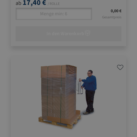
17,40 €
ab
/ ROLLE
0,00 €
Gesamtpreis
In den Warenkorb