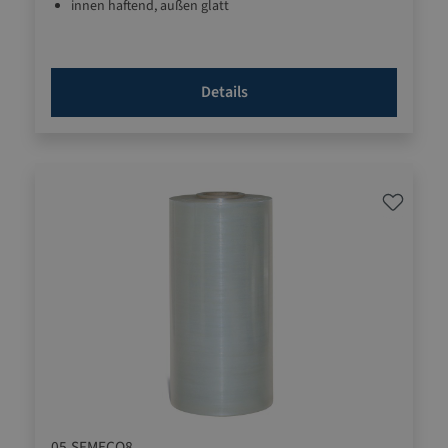
innen haftend, außen glatt
Details
05.SFMECO8