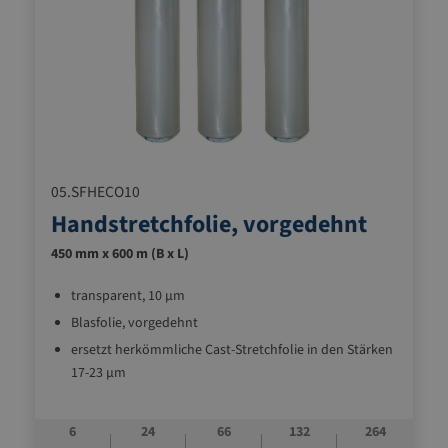
05.SFHECO10
Handstretchfolie, vorgedehnt
450 mm x 600 m (B x L)
transparent, 10 µm
Blasfolie, vorgedehnt
ersetzt herkömmliche Cast-Stretchfolie in den Stärken
17-23 µm
Reduzierung des Folienverbrauchs bis zu 70%
geringer Kraftaufwand - da bereits vorgedehnt - bei
6
24
66
132
264