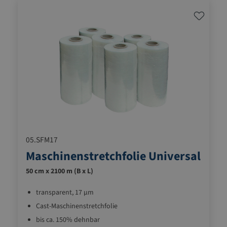
05.SFM17
Maschinenstretchfolie Universal
50 cm x 2100 m (B x L)
transparent, 17 µm
Cast-Maschinenstretchfolie
bis ca. 150% dehnbar