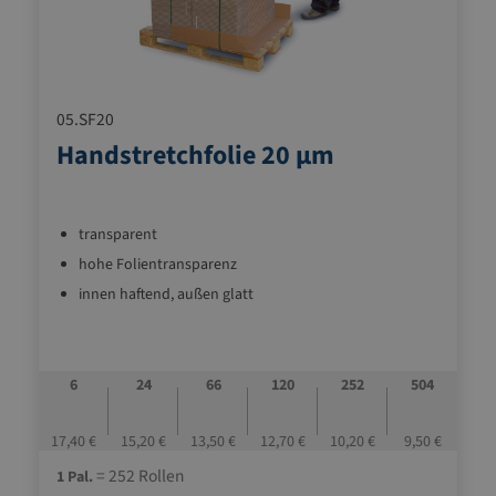
05.SF20
Handstretchfolie 20 µm
transparent
hohe Folientransparenz
innen haftend, außen glatt
6
24
66
120
252
504
17,40 €
15,20 €
13,50 €
12,70 €
10,20 €
9,50 €
= 252 Rollen
1 Pal.