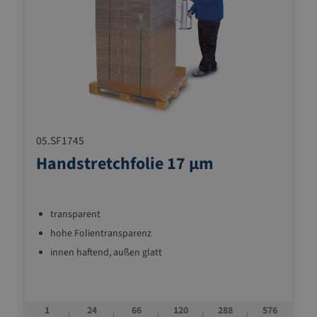
05.SF1745
Handstretchfolie 17 µm
transparent
hohe Folientransparenz
innen haftend, außen glatt
1
24
66
120
288
576