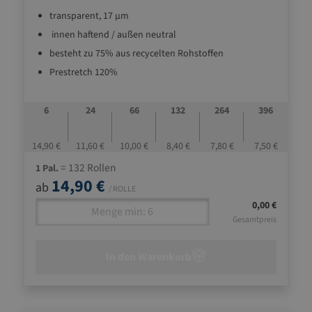
transparent, 17 µm
innen haftend / außen neutral
besteht zu 75% aus recycelten Rohstoffen
Prestretch 120%
6
24
66
132
264
396
14,90 €
11,60 €
10,00 €
8,40 €
7,80 €
7,50 €
= 132 Rollen
1 Pal.
14,90 €
ab
/ ROLLE
0,00 €
Gesamtpreis
In den Warenkorb