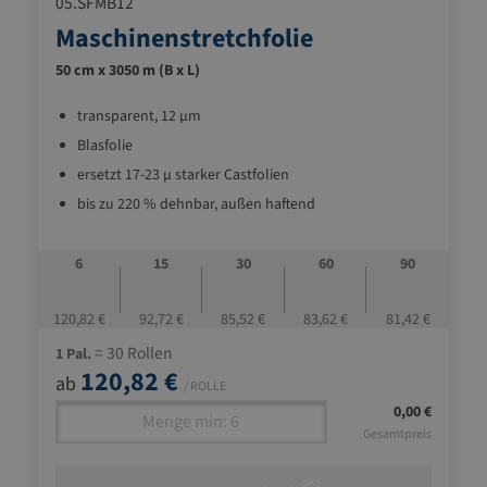
05.SFMB12
Maschinenstretchfolie
50 cm x 3050 m (B x L)
transparent, 12 µm
Blasfolie
ersetzt 17-23 µ starker Castfolien
bis zu 220 % dehnbar, außen haftend
6
15
30
60
90
120,82 €
92,72 €
85,52 €
83,62 €
81,42 €
= 30 Rollen
1 Pal.
120,82 €
ab
/ ROLLE
0,00 €
Gesamtpreis