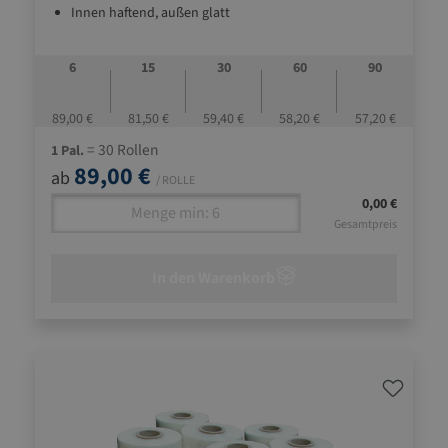
Innen haftend, außen glatt
6
15
30
60
90
89,00 €
81,50 €
59,40 €
58,20 €
57,20 €
= 30 Rollen
1 Pal.
89,00 €
ab
/ ROLLE
0,00 €
Gesamtpreis
In den Warenkorb