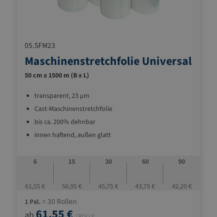
05.SFM23
Maschinenstretchfolie Universal
50 cm x 1500 m (B x L)
transparent, 23 µm
Cast-Maschinenstretchfolie
bis ca. 200% dehnbar
innen haftend, außen glatt
6
15
30
60
90
61,55 €
56,95 €
45,75 €
43,75 €
42,20 €
= 30 Rollen
1 Pal.
61,55 €
ab
/ ROLLE