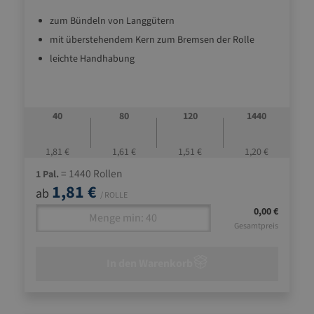
zum Bündeln von Langgütern
mit überstehendem Kern zum Bremsen der Rolle
leichte Handhabung
40
80
120
1440
1,81 €
1,61 €
1,51 €
1,20 €
= 1440 Rollen
1 Pal.
1,81 €
ab
/ ROLLE
0,00 €
Gesamtpreis
In den Warenkorb