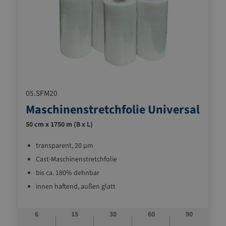
05.SFM20
Maschinenstretchfolie Universal
50 cm x 1750 m (B x L)
transparent, 20 µm
Cast-Maschinenstretchfolie
bis ca. 180% dehnbar
innen haftend, außen glatt
6
15
30
60
90