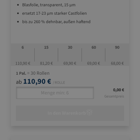
Blasfolie, transparent, 15 µm
ersetzt 17-23 µm starker Castfolien
bis zu 260 % dehnbar, außen haftend
6
15
30
60
90
110,90 €
81,20 €
69,90 €
69,00 €
68,00 €
= 30 Rollen
1 Pal.
110,90 €
ab
/ ROLLE
0,00 €
Gesamtpreis
In den Warenkorb