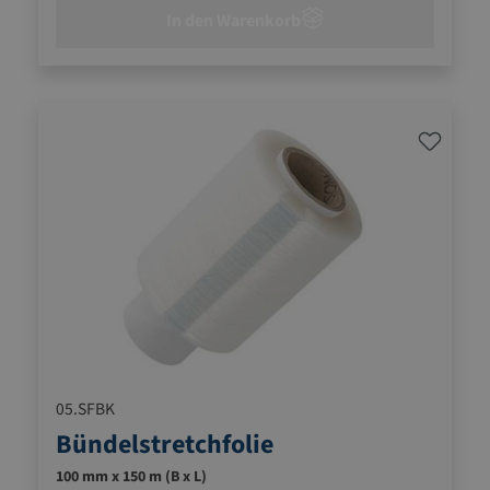
In den Warenkorb
05.SFBK
Bündelstretchfolie
100 mm x 150 m (B x L)