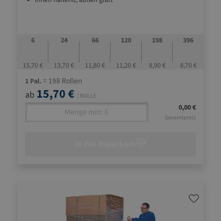
innen haftend, außen glatt
6
24
66
120
198
396
15,70 €
13,70 €
11,80 €
11,20 €
8,90 €
8,70 €
= 198 Rollen
1 Pal.
15,70 €
ab
/ ROLLE
0,00 €
Gesamtpreis
In den Warenkorb