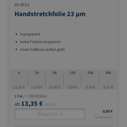
05.SF23
Handstretchfolie 23 µm
transparent
hohe Folientransparenz
innen haftend, außen glatt
6
24
66
120
198
396
13,35 €
11,70 €
10,45 €
9,95 €
8,70 €
8,15 €
= 198 Rollen
1 Pal.
13,35 €
ab
/ ROLLE
0,00 €
Gesamtpreis