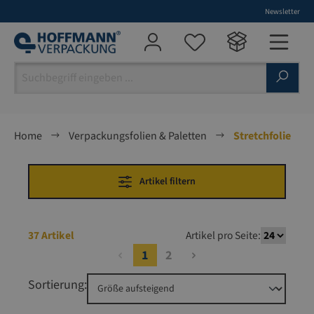
Newsletter
alt springen
Home
Verpackungsfolien & Paletten
Stretchfolie
Artikel filtern
37 Artikel
Artikel pro Seite:
1
2
Sortierung: