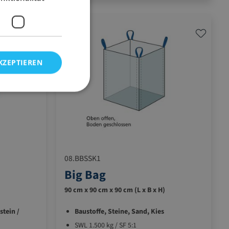
KZEPTIEREN
08.BBSSK1
Big Bag
)
90 cm x 90 cm x 90 cm (L x B x H)
stein /
Baustoffe, Steine, Sand, Kies
SWL 1.500 kg / SF 5:1