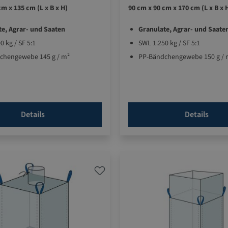
cm x 135 cm (L x B x H)
90 cm x 90 cm x 170 cm (L x B x 
te, Agrar- und Saaten
Granulate, Agrar- und Saate
0 kg / SF 5:1
SWL 1.250 kg / SF 5:1
chengewebe 145 g / m²
PP-Bändchengewebe 150 g / 
Details
Details