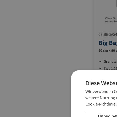
08.BBGAS
Big Ba
90 cm x 90 
Granula
SWL 1.25
PP-Bänd
Diese Webse
Wir verwenden Co
weitere Nutzung 
Cookie-Richtlinie
Unbeding