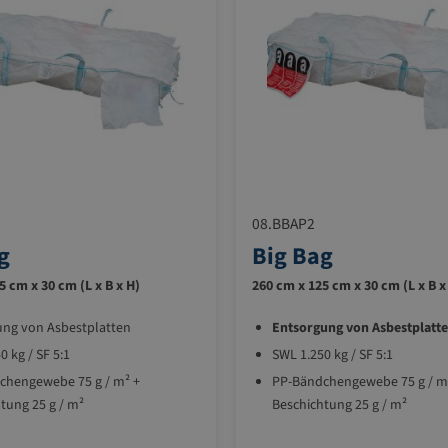
08.BBAP2
g
Big Bag
5 cm x 30 cm (L x B x H)
260 cm x 125 cm x 30 cm (L x B x
ung von Asbestplatten
Entsorgung von Asbestplatt
0 kg / SF 5:1
SWL 1.250 kg / SF 5:1
chengewebe 75 g / m² +
PP-Bändchengewebe 75 g / m
tung 25 g / m²
Beschichtung 25 g / m²