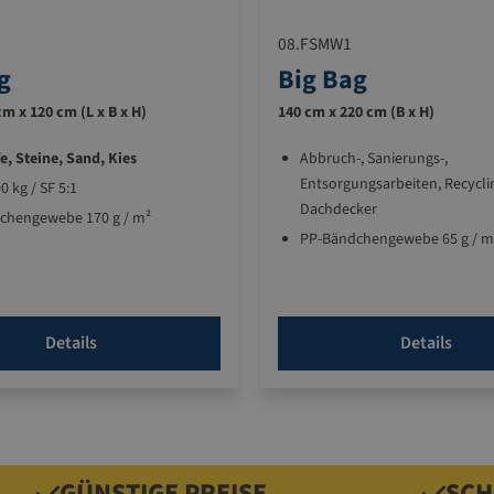
08.FSMW1
g
Big Bag
cm x 120 cm (L x B x H)
140 cm x 220 cm (B x H)
e, Steine, Sand, Kies
Abbruch-, Sanierungs-,
Entsorgungsarbeiten, Recycli
0 kg / SF 5:1
Dachdecker
chengewebe 170 g / m²
PP-Bändchengewebe 65 g / m
Beschichtung 20 g / m²
Mit Aufdruck "MINERALWOLLE
Details
Details
GÜNSTIGE PREISE
SCH