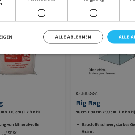
h
EIGEN
ALLE ABLEHNEN
ALLE A
08.BBSGG1
g
Big Bag
cm x 110 cm (L x B x H)
90 cm x 90 cm x 90 cm (L x B x H
ung von Mineralwolle
Baustoffe schwer, starkes Ge
Granit
kg / SF 5:1