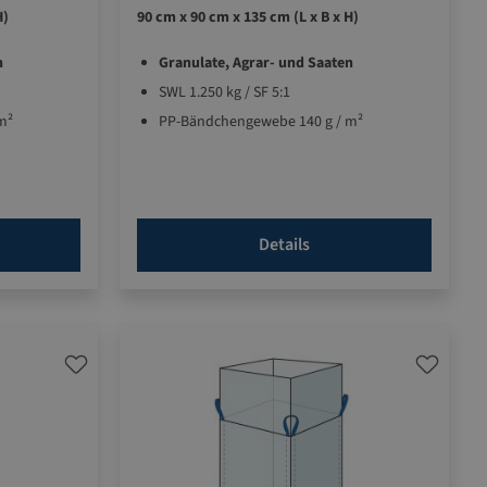
H)
90 cm x 90 cm x 135 cm (L x B x H)
n
Granulate, Agrar- und Saaten
SWL 1.250 kg / SF 5:1
m²
PP-Bändchengewebe 140 g / m²
Details