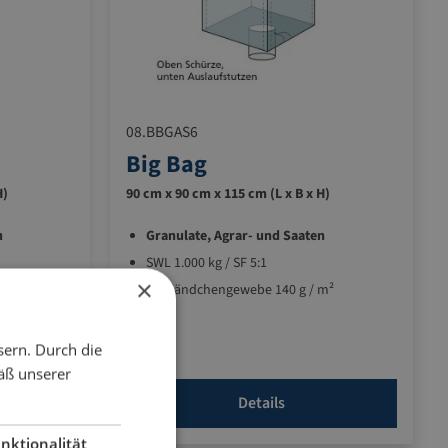
08.BBGAS6
Big Bag
H)
90 cm x 90 cm x 115 cm (L x B x H)
n
Granulate, Agrar- und Saaten
SWL 1.000 kg / SF 5:1
×
m²
PP-Bändchengewebe 140 g / m²
sern. Durch die
äß unserer
Details
nktionalität