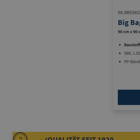
08.BBSSK2
Big Ba
90 cm x 90 
Baustoff
SWL 1.50
PP-Bänd
QUALITÄT SEIT 1920