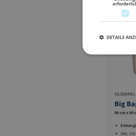
erforderlic
DETAILS ANZ
08.BBMW1
Big Ba
90 cm x 90 
Entsorg
SWL 150 