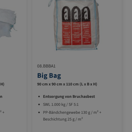
08.BBBA1
Big Bag
 H)
90 cm x 90 cm x 110 cm (L x B x H)
en
Entsorgung von Bruchasbest
SWL 1.000 kg / SF 5:1
² +
PP-Bändchengewebe 130 g / m² +
Beschichtung 25 g / m²