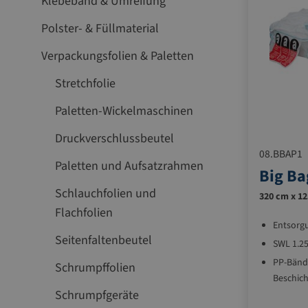
Klebeband & Umreifung
Polster- & Füllmaterial
Verpackungsfolien & Paletten
Stretchfolie
Paletten-Wickelmaschinen
Druckverschlussbeutel
08.BBAP1
Paletten und Aufsatzrahmen
Big Ba
Schlauchfolien und
320 cm x 12
Flachfolien
Entsorg
Seitenfaltenbeutel
SWL 1.25
PP-Bänd
Schrumpffolien
Beschich
Schrumpfgeräte