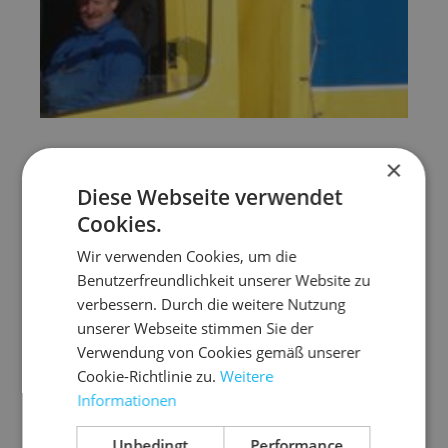
×
Bei Online Bestellungen berechnen wir
ab EUR 200,-
Diese Webseite verwendet
(Nettowarenwert, ohne MwSt.)
keine Versandkosten
innerhalb Deutschlands, für deutsche Inseln fallen
Cookies.
zusätzliche Gebühren an.
Wir verwenden Cookies, um die
Benutzerfreundlichkeit unserer Website zu
Unter EUR 200,-
(Nettowarenwert, ohne MwSt.)
verbessern. Durch die weitere Nutzung
berechnen wir eine
Versandkostenpauschale von EUR
unserer Webseite stimmen Sie der
29,-
(Netto, ohne MwSt.).
Verwendung von Cookies gemäß unserer
Aufgrund stark
gestiegener Energiekosten
infolge der
Cookie-Richtlinie zu.
Weitere
aktuellen geopolitischen Lage berechnen wir
Informationen
vorübergehend
einen
Energiekostenzuschlag von 6,90
€ pro Bestellung
. Vielen Dank für Ihr Verständnis.
Unbedingt
Performance