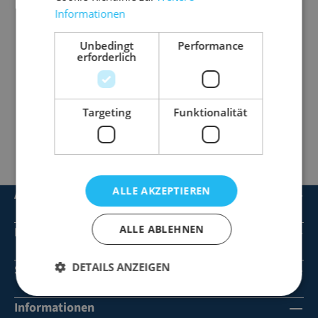
Informationen
Die für Sie
bestimmte Ware
(ob Lagerware oder
Sonderanfertigung)
lagern wir in unsere
Unbedingt
Performance
Hochregalläger ein
. Wir
liefern an
den von Ihnen
erforderlich
gewünschten Ort
, zur von Ihnen gewünschten Zeit
"just-
in-time"
und zwar in entsprechenden Teilmengen.
Targeting
Funktionalität
So
gewinnen
Sie Liquidität und wertvolle
Lager- und
Betriebsfläche
.
ALLE AKZEPTIEREN
Artikel
ALLE ABLEHNEN
Dienstleistungen
DETAILS ANZEIGEN
Service
Informationen