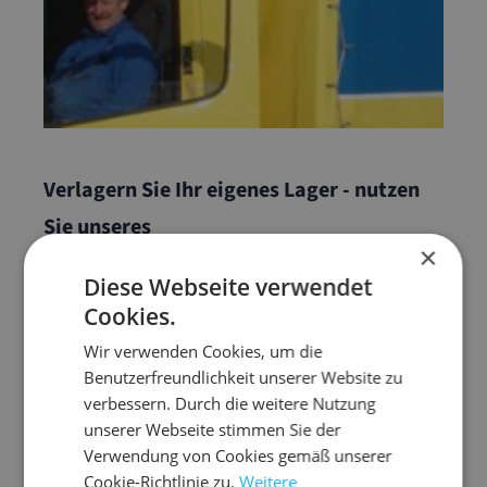
Verlagern Sie Ihr eigenes Lager - nutzen
Sie unseres
×
... für die "just-in-time - Logistik"
Diese Webseite verwendet
Cookies.
Selbst eingelagertes Verpackungsmaterial ist totes
Wir verwenden Cookies, um die
Kapital. Es bindet vor allem wertvolle, nicht anderweitig
Benutzerfreundlichkeit unserer Website zu
nutzbare Lagerflächen
.
verbessern. Durch die weitere Nutzung
Aktivieren Sie deshalb diese latenten
Sparpotenziale
unserer Webseite stimmen Sie der
und verzichten Sie auf die kostenintensive, eigene
Verwendung von Cookies gemäß unserer
Lagerhaltung von Verpackungsmaterialien.
Cookie-Richtlinie zu.
Weitere