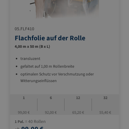
05.FLF410
Flachfolie auf der Rolle
4,00 m x 50 m (B x L)
transluzent
gefaltet auf 1,00 m Rollenbreite
optimalen Schutz vor Verschmutzung oder
Witterungseinflüssen
1
6
12
32
99,00 €
92,00 €
65,20 €
55,40 €
= 40 Rollen
1 Pal.