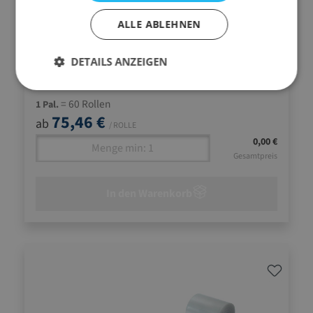
durchstoßfeste Linear-PE-Qualität
ALLE ABLEHNEN
1
3
5
10
DETAILS ANZEIGEN
75,46 €
66,64 €
57,26 €
53,06 €
= 60 Rollen
1 Pal.
75,46 €
ab
/ ROLLE
0,00 €
Gesamtpreis
In den Warenkorb