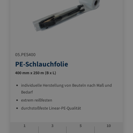
05.PES400
PE-Schlauchfolie
400 mm x 250 m (B x L)
individuelle Herstellung von Beuteln nach Maß und
Bedarf
extrem reißfesten
durchstoßfeste Linear-PE-Qualität
1
3
5
10