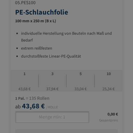
05.PES100
PE-Schlauchfolie
100 mm x 250 m (B x L)
individuelle Herstellung von Beuteln nach Maß und
Bedarf
extrem reißfesten
durchstoßfeste Linear-PE-Qualität
1
3
5
10
43,68 €
37,94 €
33,04 €
25,34 €
= 135 Rollen
1 Pal.
43,68 €
ab
/ ROLLE
0,00 €
Gesamtpreis