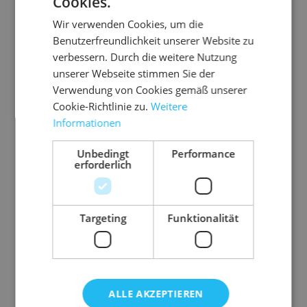
Cookies.
Wir verwenden Cookies, um die
Benutzerfreundlichkeit unserer Website zu
verbessern. Durch die weitere Nutzung
unserer Webseite stimmen Sie der
Verwendung von Cookies gemäß unserer
Cookie-Richtlinie zu.
Weitere
Informationen
Unbedingt
Performance
erforderlich
05.PES250
PE-Schlauchfolie
Targeting
Funktionalität
250 mm x 250 m (B x L)
individuelle Herstellung von Beuteln nach Maß und
Bedarf
extrem reißfesten
ALLE AKZEPTIEREN