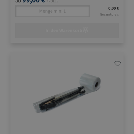
99,00 €
ab
/ ROLLE
0,00 €
Gesamtpreis
In den Warenkorb