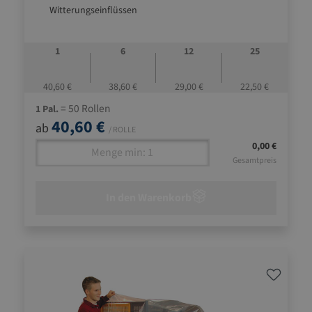
Witterungseinflüssen
1
6
12
25
40,60 €
38,60 €
29,00 €
22,50 €
= 50 Rollen
1 Pal.
40,60 €
ab
/ ROLLE
0,00 €
Gesamtpreis
In den Warenkorb