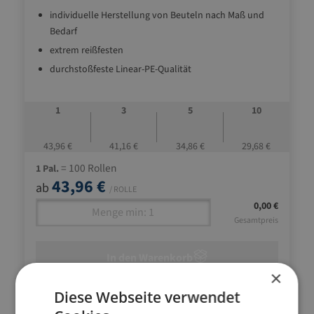
individuelle Herstellung von Beuteln nach Maß und
Bedarf
extrem reißfesten
durchstoßfeste Linear-PE-Qualität
1
3
5
10
43,96 €
41,16 €
34,86 €
29,68 €
= 100 Rollen
1 Pal.
43,96 €
ab
/ ROLLE
0,00 €
Gesamtpreis
In den Warenkorb
×
Diese Webseite verwendet