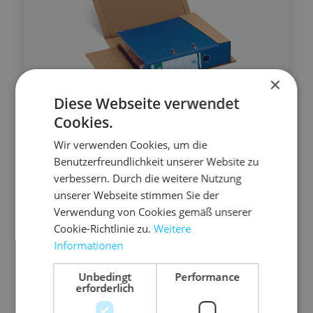
×
Diese Webseite verwendet
04.OP01
Cookies.
Ordner-Wickelpack
Wir verwenden Cookies, um die
320 mm x 290 mm (L x B)
Benutzerfreundlichkeit unserer Website zu
verbessern. Durch die weitere Nutzung
geeignet für: A4-Ordner bis 80 mm Rückenhöhe
unserer Webseite stimmen Sie der
passt sich unterschiedlichen Ordnerhöhen und der
Verwendung von Cookies gemäß unserer
Ordnerfüllmenge exakt an
Cookie-Richtlinie zu.
Weitere
rundumlaufender Kantenschutz auf beiden Seiten
Informationen
verhindert Stauchecken
Unbedingt
Performance
selbstklebeverschluss und Aufreißperforation
20
50
100
250
500
1000
erforderlich