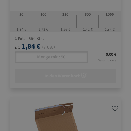
zwei, ganz nach innen gehende Klappen sichern das
Packgut gegen unbefugten Zugriff
50
100
250
500
1000
großer Klappdeckel zum beliebig häufigen Öffnen und
Schließen der Box
1,84 €
1,73 €
1,56 €
1,42 €
1,34 €
= 550 Stk.
1 Pal.
1,84 €
ab
/ STUECK
0,00 €
Gesamtpreis
In den Warenkorb