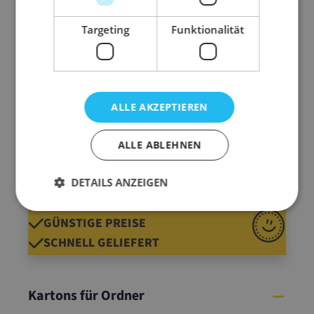
1,37 €
1,34 €
1,23 €
1,05 €
0,95 €
0,86 €
= 1200 Stk.
1 Pal.
Targeting
Funktionalität
1,37 €
ab
/ STUECK
0,00 €
Gesamtpreis
ALLE AKZEPTIEREN
In den Warenkorb
ALLE ABLEHNEN
DETAILS ANZEIGEN
QUALITÄT SEIT 1920
GÜNSTIGE PREISE
SCHNELL GELIEFERT
Kartons für Ordner