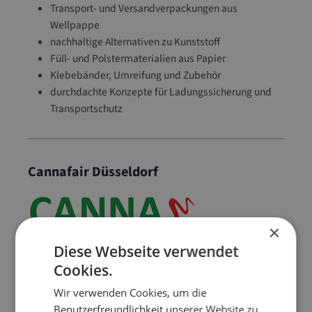
Transport- und Versandverpackungen aus
Wellpappe
nachhaltige Alternativen zu Kunststoff
Füll- und Polstermaterialien aus Papier
Klebebänder, Umreifung und Zubehör
durchdachte Konzepte für Ladungssicherung und
Transportschutz
Cannafair Düsseldorf
×
Diese Webseite verwendet
Cookies.
Wir verwenden Cookies, um die
Benutzerfreundlichkeit unserer Website zu