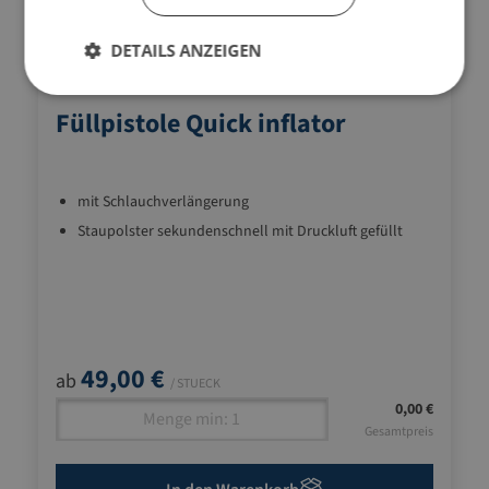
DETAILS ANZEIGEN
08.VENTURI
Füllpistole Quick inflator
mit Schlauchverlängerung
Staupolster sekundenschnell mit Druckluft gefüllt
49,00 €
ab
/ STUECK
0,00 €
Gesamtpreis