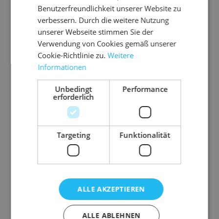
5,98 €
3,72 €
3,00 €
Benutzerfreundlichkeit unserer Website zu
verbessern. Durch die weitere Nutzung
= 400 Stk.
1 Pal.
5,98 €
unserer Webseite stimmen Sie der
ab
/ STUECK
Verwendung von Cookies gemäß unserer
0,00 €
Cookie-Richtlinie zu.
Weitere
Gesamtpreis
Informationen
In den Warenkorb
Unbedingt
Performance
erforderlich
Targeting
Funktionalität
ALLE AKZEPTIEREN
ALLE ABLEHNEN