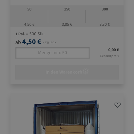
Produktion nach ISO 9001
bedruckt mit Anwendungshinweisen und maximalen
50
150
300
Ladelücken
4,50 €
3,85 €
3,30 €
= 500 Stk.
1 Pal.
4,50 €
ab
/ STUECK
0,00 €
Gesamtpreis
In den Warenkorb