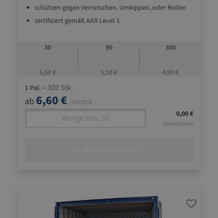
schützen gegen Verrutschen, Umkippen, oder Rollen
zertifiziert gemäß AAR Level 1
Produktion nach ISO 9001
bedruckt mit Anwendungshinweisen und maximalen
30
90
300
Ladelücken
6,60 €
5,50 €
4,90 €
= 300 Stk.
1 Pal.
6,60 €
ab
/ STUECK
0,00 €
Gesamtpreis
In den Warenkorb