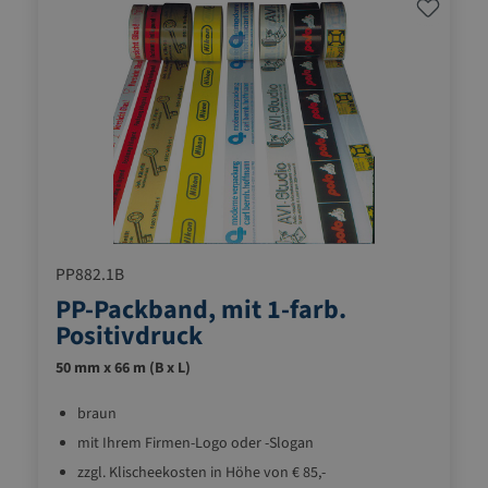
PP882.1B
PP-Packband, mit 1-farb.
Positivdruck
50 mm x 66 m (B x L)
braun
mit Ihrem Firmen-Logo oder -Slogan
zzgl. Klischeekosten in Höhe von € 85,-