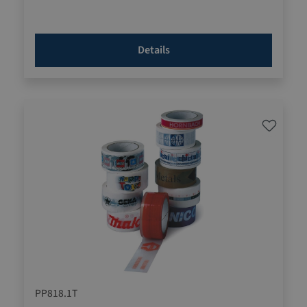
Details
PP818.1T