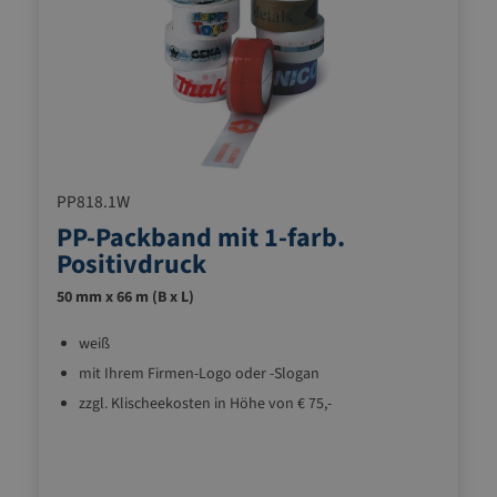
PP818.1W
PP-Packband mit 1-farb.
Positivdruck
50 mm x 66 m (B x L)
weiß
mit Ihrem Firmen-Logo oder -Slogan
zzgl. Klischeekosten in Höhe von € 75,-