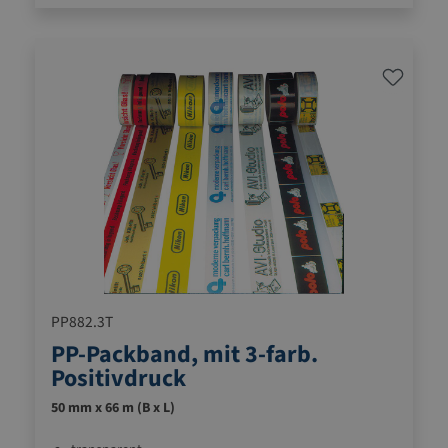
PP882.3T
PP-Packband, mit 3-farb.
Positivdruck
50 mm x 66 m (B x L)