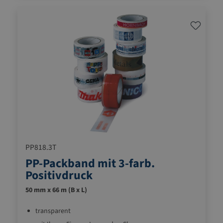
PP818.3T
PP-Packband mit 3-farb.
Positivdruck
50 mm x 66 m (B x L)
transparent