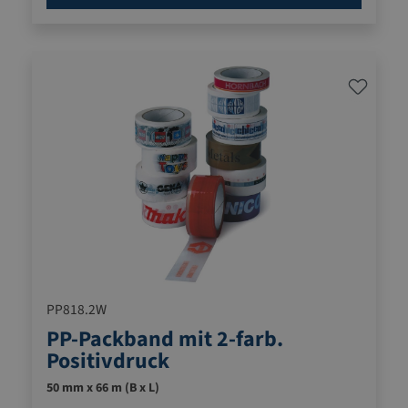
PP818.2W
PP-Packband mit 2-farb.
Positivdruck
50 mm x 66 m (B x L)