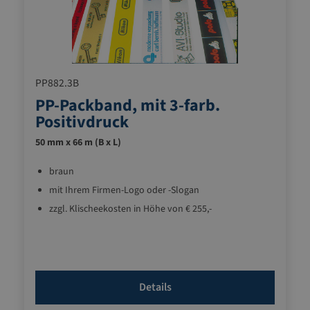
PP882.3B
PP-Packband, mit 3-farb.
Positivdruck
50 mm x 66 m (B x L)
braun
mit Ihrem Firmen-Logo oder -Slogan
zzgl. Klischeekosten in Höhe von € 255,-
Details