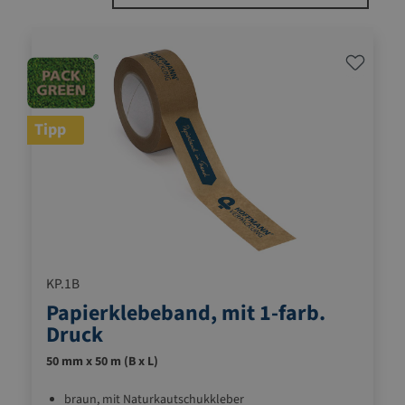
Tipp
KP.1B
Papierklebeband, mit 1-farb.
Druck
50 mm x 50 m (B x L)
braun, mit Naturkautschukkleber