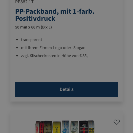
PP882.1T
PP-Packband, mit 1-farb.
Positivdruck
50 mm x 66 m (B x L)
transparent
mit Ihrem Firmen-Logo oder -Slogan
zzgl. Klischeekosten in Höhe von € 85,-
Details