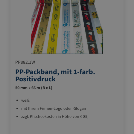
PP882.1W
PP-Packband, mit 1-farb.
Positivdruck
50 mm x 66 m (B x L)
weiß
mit Ihrem Firmen-Logo oder -Slogan
zzgl. Klischeekosten in Höhe von € 85,-