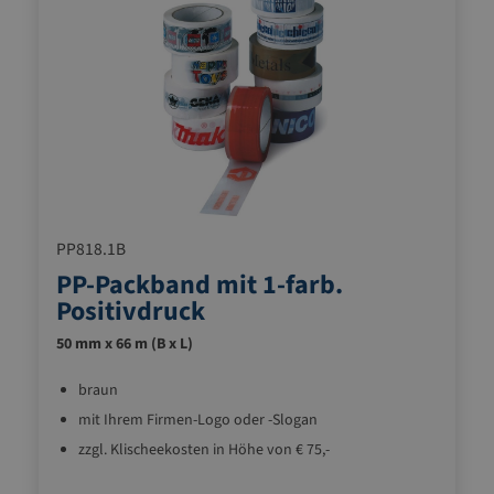
PP818.1B
PP-Packband mit 1-farb.
Positivdruck
50 mm x 66 m (B x L)
braun
mit Ihrem Firmen-Logo oder -Slogan
zzgl. Klischeekosten in Höhe von € 75,-