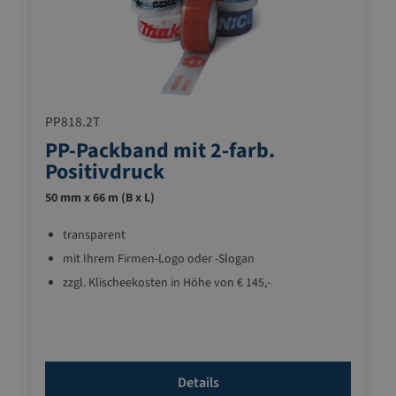
PP818.2T
PP-Packband mit 2-farb.
Positivdruck
50 mm x 66 m (B x L)
transparent
mit Ihrem Firmen-Logo oder -Slogan
zzgl. Klischeekosten in Höhe von € 145,-
Details