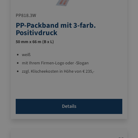
PP818.3W
PP-Packband mit 3-farb.
Positivdruck
50 mm x 66 m (B x L)
weiß
mit Ihrem Firmen-Logo oder -Slogan
zzgl. Klischeekosten in Höhe von € 235,-
Details