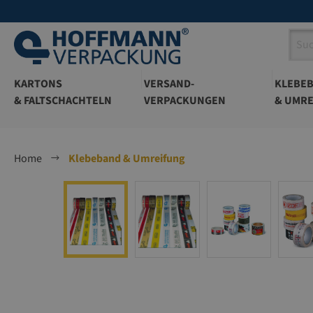
springen
Zur Hauptnavigation springen
KARTONS
VERSAND-
KLEBE
& FALTSCHACHTELN
VERPACKUNGEN
& UMRE
Home
Klebeband & Umreifung
Bildergalerie überspringen