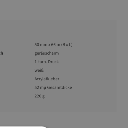
50 mm x 66 m (B x L)
ch
geräuscharm
1-farb. Druck
weiß
Acrylatkleber
52 mµ Gesamtdicke
220 g