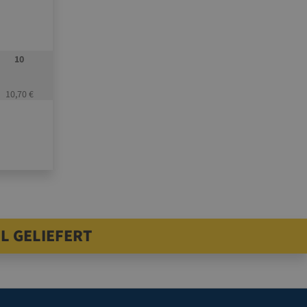
10
10,70 €
L GELIEFERT