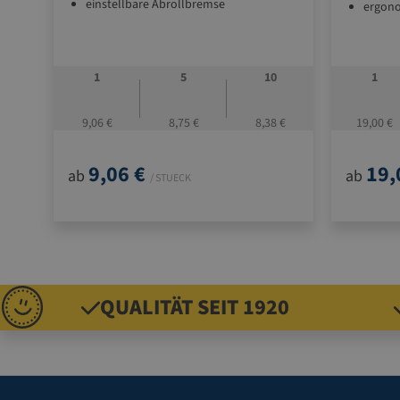
einstellbare Abrollbremse
ergono
1
5
10
1
9,06 €
8,75 €
8,38 €
19,00 €
9,06 €
19,
ab
ab
/ STUECK
QUALITÄT SEIT 1920