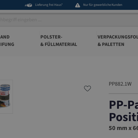
Lieferung frei Haus*
Nur für gewerbliche Kunden
BAND
POLSTER-
VERPACKUNGSFOL
IFUNG
& FÜLLMATERIAL
& PALETTEN
PP882.1W
PP-Pa
Posit
PP882.1
50 mm x 66