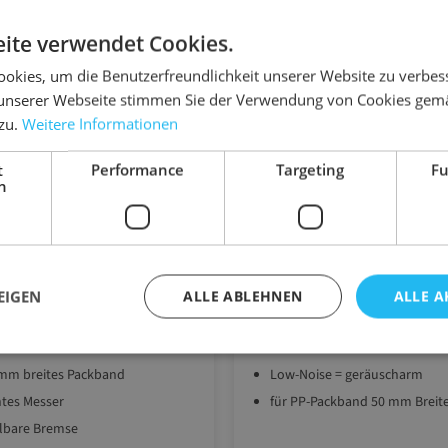
Zubehör-Artikel
ite verwendet Cookies.
okies, um die Benutzerfreundlichkeit unserer Website zu verbes
unserer Webseite stimmen Sie der Verwendung von Cookies gem
 zu.
Weitere Informationen
t
Performance
Targeting
Fu
h
EIGEN
ALLE ABLEHNEN
ALLE A
10.HAH15
l-Handabroller
Silent-Abroller
 mm breites Packband
Low-Noise = geräuscharm
tes Messer
für PP-Packband 50 mm Breit
llbare Bremse