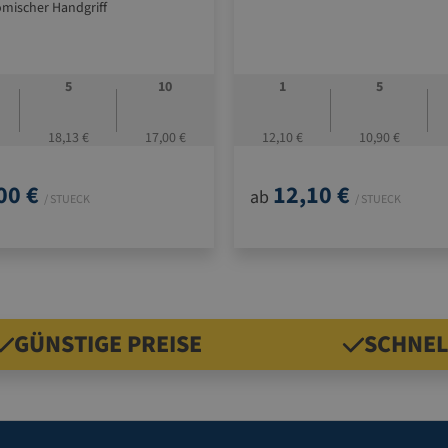
mischer Handgriff
5
10
1
5
18,13 €
17,00 €
12,10 €
10,90 €
00 €
12,10 €
ab
/ STUECK
/ STUECK
GÜNSTIGE PREISE
SCHNEL