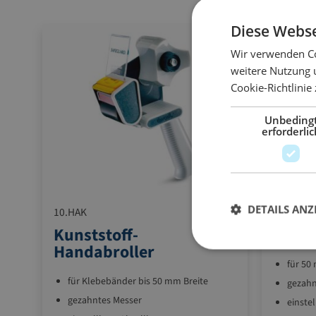
Diese Webse
Wir verwenden Co
weitere Nutzung 
Cookie-Richtlinie
Unbeding
erforderlic
DETAILS ANZ
10.HAK
10.HAM
Kunststoff-
Metal
Handabroller
für 50
für Klebebänder bis 50 mm Breite
gezahn
gezahntes Messer
einste