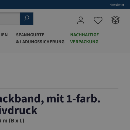
Newsletter
IEN
SPANNGURTE
NACHHALTIGE
& LADUNGSSICHERUNG
VERPACKUNG
ckband, mit 1-farb.
ivdruck
W
 m (B x L)