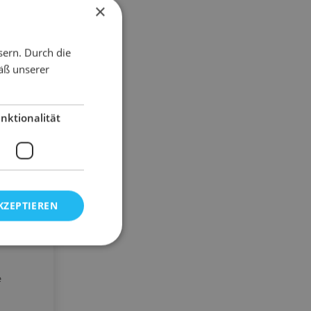
×
sern. Durch die
äß unserer
nktionalität
KZEPTIEREN
e