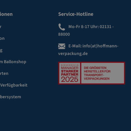
ionen
Service-Hotline
r
Mo-Fr 8-17 Uhr:
02131 -
88000
ion
E-Mail:
info(at)hoffmann-
ng
verpackung.de
m Ballonshop
rten
 Verfügbarkeit
ebersystem