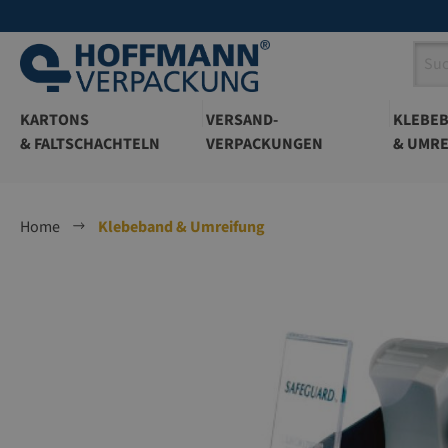
springen
Zur Hauptnavigation springen
KARTONS
VERSAND-
KLEBE
& FALTSCHACHTELN
VERPACKUNGEN
& UMRE
Home
Klebeband & Umreifung
Bildergalerie überspringen