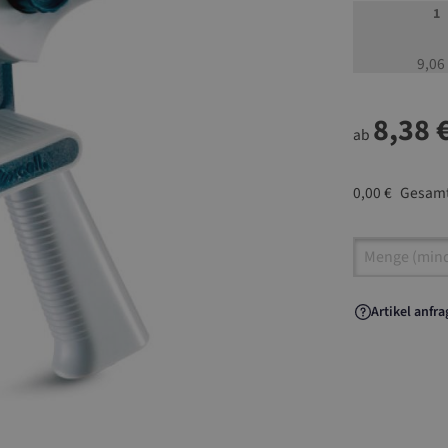
1
9,06
8,38 
ab
0,00 €
Gesamt
Artikel A
Artikel anfr