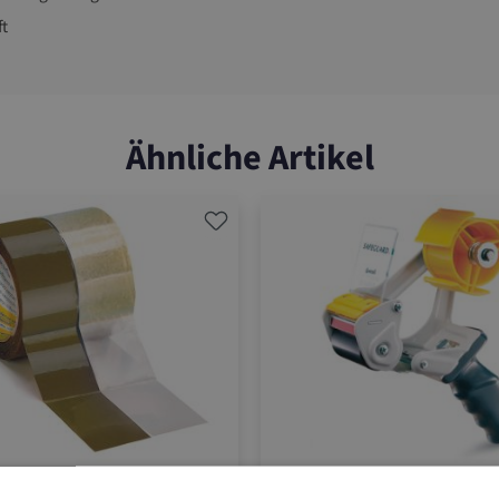
ft
Ähnliche Artikel
2/822
10.HAM