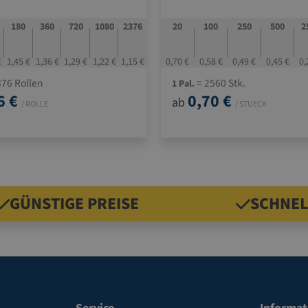
180
360
720
1080
2376
20
100
250
500
2
€
1,45 €
1,36 €
1,29 €
1,22 €
1,15 €
0,70 €
0,58 €
0,49 €
0,45 €
0,
76 Rollen
= 2560 Stk.
1 Pal.
6 €
0,70 €
ab
/ ROLLE
/ STUECK
GÜNSTIGE PREISE
SCHNEL