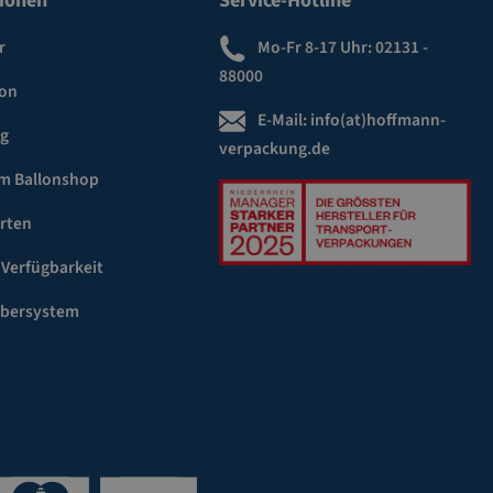
ionen
Service-Hotline
r
Mo-Fr 8-17 Uhr:
02131 -
88000
ion
E-Mail:
info(at)hoffmann-
ng
verpackung.de
m Ballonshop
rten
 Verfügbarkeit
ebersystem