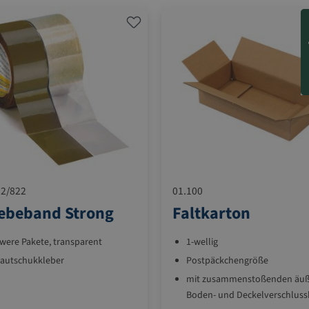
2/822
01.100
ebeband Strong
Faltkarton
hwere Pakete, transparent
1-wellig
autschukkleber
Postpäckchengröße
mit zusammenstoßenden äu
Boden- und Deckelverschlus