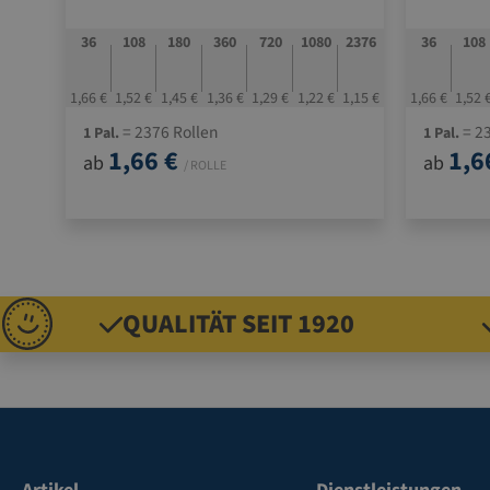
36
108
180
360
720
1080
2376
36
108
1,66 €
1,52 €
1,45 €
1,36 €
1,29 €
1,22 €
1,15 €
1,66 €
1,52 
= 2376 Rollen
= 23
1 Pal.
1 Pal.
1,66 €
1,6
ab
ab
/ ROLLE
QUALITÄT SEIT 1920