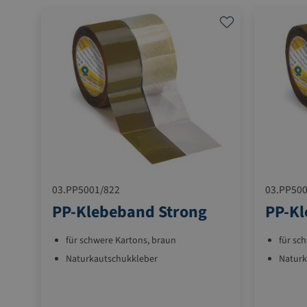
03.PP5001/822
03.PP500
PP-Klebeband Strong
PP-Kl
für schwere Kartons, braun
für sc
Naturkautschukkleber
Naturk