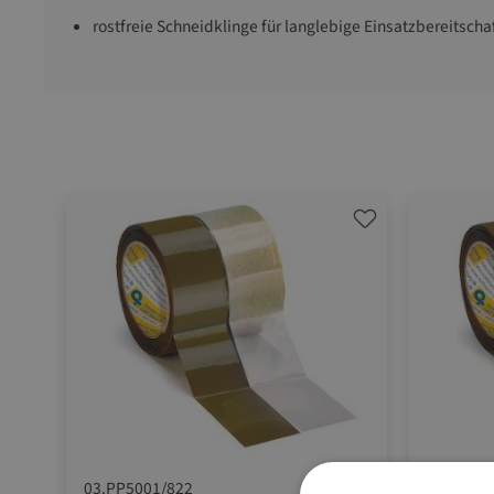
rostfreie Schneidklinge für langlebige Einsatzbereitscha
03.PP5001/822
03.PP500