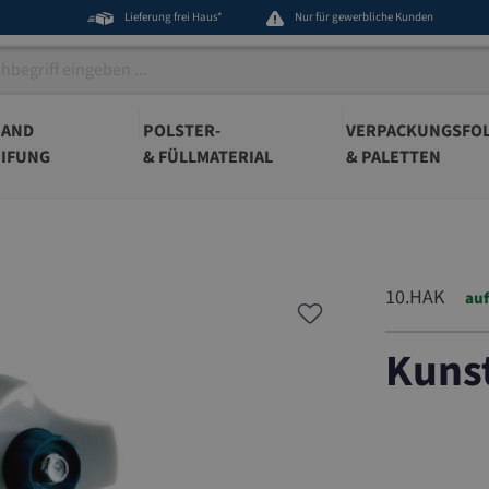
Lieferung frei Haus*
Nur für gewerbliche Kunden
BAND
POLSTER-
VERPACKUNGSFOL
IFUNG
& FÜLLMATERIAL
& PALETTEN
10.HAK
auf
Kunst
10.HAK