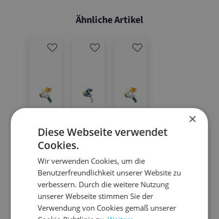
Ähnliche Artikel
×
Diese Webseite verwendet
Cookies.
Wir verwenden Cookies, um die
10.H
10.H
10.H
Benutzerfreundlichkeit unserer Website zu
A75
AK
AM
verbessern. Durch die weitere Nutzung
Me
Ku
Me
unserer Webseite stimmen Sie der
tal
nst
tal
Verwendung von Cookies gemäß unserer