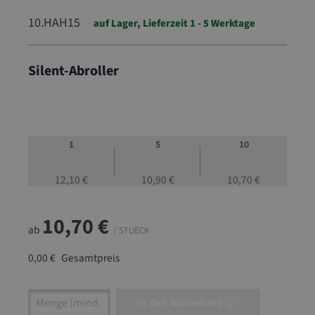
10.HAH15
auf Lager, Lieferzeit 1 - 5 Werktage
Silent-Abroller
10.HAH15
1
5
10
12,10 €
10,90 €
10,70 €
10,70 €
ab
/ STUECK
0,00 €
Gesamtpreis
Artikel Anzahl: Gib den gewünschten Wert ein
In den Warenkorb