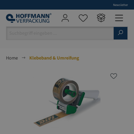
Newsletter
alt springen
Home
Klebeband & Umreifung
Bildergalerie überspringen