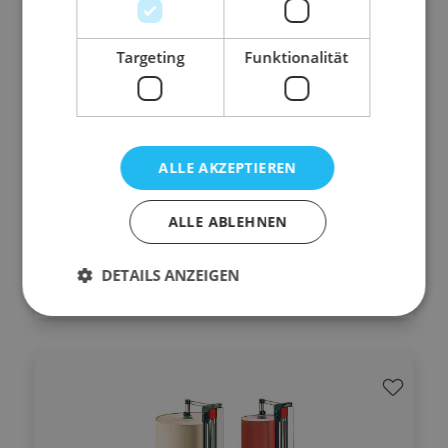
10.35010
Schneidständer
Targeting
Funktionalität
für Rollen bis 100 cm Breite
senkrechtes Ablängen und Schneiden der benötigten
Papierbahnen
ALLE AKZEPTIEREN
für Großrollen geeignet
robuste, langlebige Qualität
ALLE ABLEHNEN
DETAILS ANZEIGEN
Details