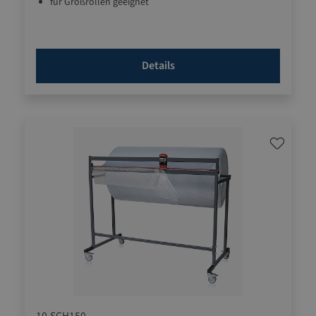
für Großrollen geeignet
robuste, langlebige Qualität
Details