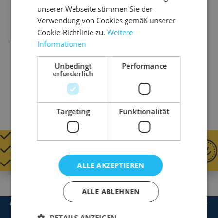
Schaumfolienrollen
unserer Webseite stimmen Sie der
Verwendung von Cookies gemäß unserer
für Breite bis 150 cm und Durchmesser bis 80
Cookie-Richtlinie zu.
Weitere
cm
Informationen
Unbedingt
Performance
Gewicht
23500 g
erforderlich
Targeting
Funktionalität
QUALITÄT SEIT 1920
GÜNSTIGE PREISE
SCHNELL GELIEFERT
ALLE AKZEPTIEREN
ALLE ABLEHNEN
Artikel
DETAILS ANZEIGEN