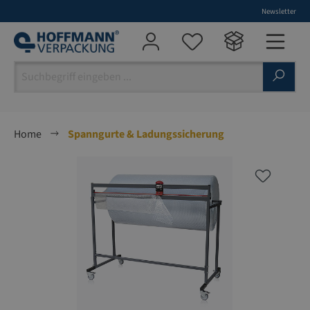
Newsletter
alt springen
Home
Spanngurte & Ladungssicherung
Bildergalerie überspringen