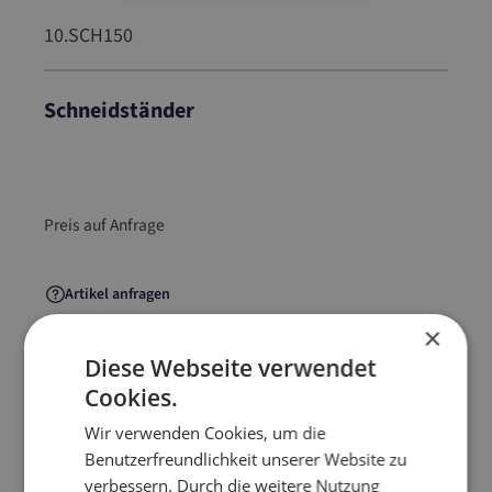
10.SCH150
Schneidständer
10.SCH150
Preis auf Anfrage
Artikel anfragen
×
Diese Webseite verwendet
Cookies.
Artikelinformationen
Wir verwenden Cookies, um die
Benutzerfreundlichkeit unserer Website zu
Abroll- und Schneidständer für Luftpolster- und
verbessern. Durch die weitere Nutzung