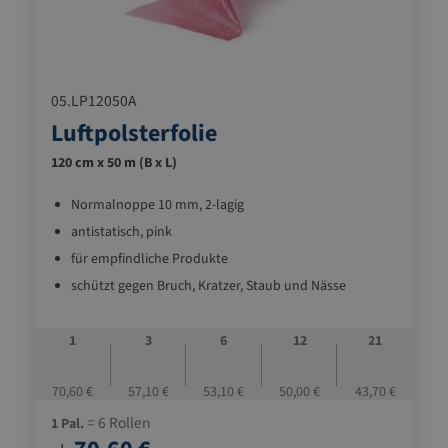
05.LP12050A
Luftpolsterfolie
120 cm x 50 m (B x L)
Normalnoppe 10 mm, 2-lagig
antistatisch, pink
für empfindliche Produkte
schützt gegen Bruch, Kratzer, Staub und Nässe
stoßdämpfend und leicht
1
3
6
12
21
70,60 €
57,10 €
53,10 €
50,00 €
43,70 €
= 6 Rollen
1 Pal.