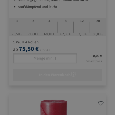
schützt gegen Bruch, Kratzer, Staub und Nässe
stoßdämpfend und leicht
1
2
4
8
12
20
75,50 €
71,60 €
68,10 €
62,30 €
53,10 €
50,00 €
= 4 Rollen
1 Pal.
75,50 €
ab
/ ROLLE
0,00 €
Gesamtpreis
In den Warenkorb