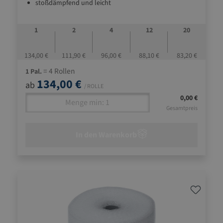
stoßdämpfend und leicht
1
2
4
12
20
134,00 €
111,90 €
96,00 €
88,10 €
83,20 €
= 4 Rollen
1 Pal.
134,00 €
ab
/ ROLLE
0,00 €
Gesamtpreis
In den Warenkorb