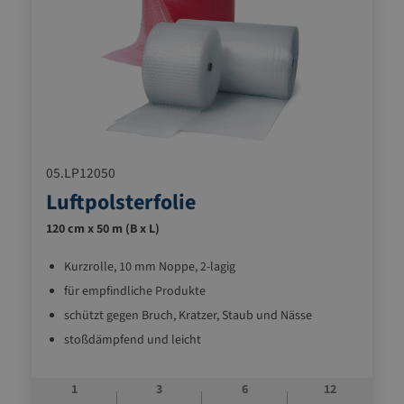
05.LP12050
Luftpolsterfolie
120 cm x 50 m (B x L)
Kurzrolle, 10 mm Noppe, 2-lagig
für empfindliche Produkte
schützt gegen Bruch, Kratzer, Staub und Nässe
stoßdämpfend und leicht
1
3
6
12