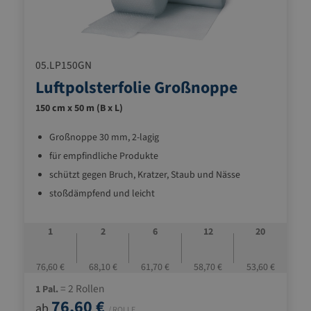
05.LP150GN
Luftpolsterfolie Großnoppe
150 cm x 50 m (B x L)
Großnoppe 30 mm, 2-lagig
für empfindliche Produkte
schützt gegen Bruch, Kratzer, Staub und Nässe
stoßdämpfend und leicht
1
2
6
12
20
76,60 €
68,10 €
61,70 €
58,70 €
53,60 €
= 2 Rollen
1 Pal.
76,60 €
ab
/ ROLLE