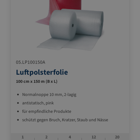
05.LP100150A
Luftpolsterfolie
100 cm x 150 m (B x L)
Normalnoppe 10 mm, 2-lagig
antistatisch, pink
für empfindliche Produkte
schützt gegen Bruch, Kratzer, Staub und Nässe
als preiswertes Ausfüllmaterialstoßdämpfend und
leicht
1
2
4
12
20