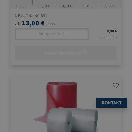
13,00 €
11,10 €
10,10 €
9,40 €
9,20 €
= 35 Rollen
1 Pal.
13,00 €
ab
/ ROLLE
0,00 €
Gesamtpreis
In den Warenkorb
KONTAKT