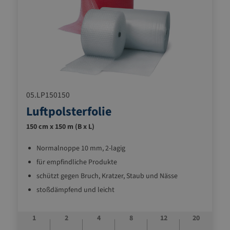
05.LP150150
Luftpolsterfolie
150 cm x 150 m (B x L)
Normalnoppe 10 mm, 2-lagig
für empfindliche Produkte
schützt gegen Bruch, Kratzer, Staub und Nässe
stoßdämpfend und leicht
1
2
4
8
12
20