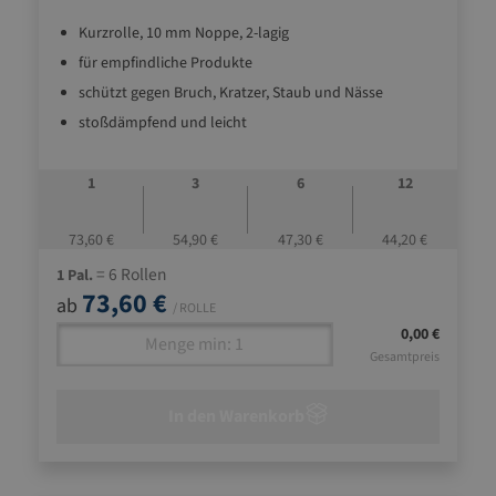
Kurzrolle, 10 mm Noppe, 2-lagig
für empfindliche Produkte
schützt gegen Bruch, Kratzer, Staub und Nässe
stoßdämpfend und leicht
1
3
6
12
73,60 €
54,90 €
47,30 €
44,20 €
= 6 Rollen
1 Pal.
73,60 €
ab
/ ROLLE
0,00 €
Gesamtpreis
In den Warenkorb