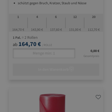
schützt gegen Bruch, Kratzer, Staub und Nässe
stoßdämfend und leicht
1
4
6
12
20
164,70 €
143,90 €
137,60 €
131,00 €
112,70 €
= 2 Rollen
1 Pal.
164,70 €
ab
/ ROLLE
0,00 €
Gesamtpreis
In den Warenkorb