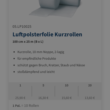
05.LP10025
Luftpolsterfolie Kurzrollen
100 cm x 25 m (B x L)
Kurzrolle, 10 mm Noppe, 2-lagig
für empfindliche Produkte
schützt gegen Bruch, Kratzer, Staub und Nässe
stoßdämpfend und leicht
1
5
10
20
25,90 €
16,30 €
15,60 €
13,60 €
= 10 Rollen
1 Pal.