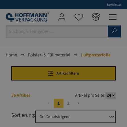
Newsletter
alt springen
Home
Polster- & Füllmaterial
Luftposterfolie
Artikel filtern
36 Artikel
Artikel pro Seite:
1
2
Sortierung: