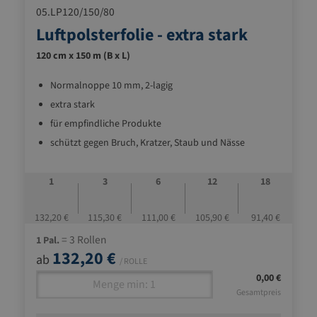
05.LP120/150/80
Luftpolsterfolie - extra stark
120 cm x 150 m (B x L)
Normalnoppe 10 mm, 2-lagig
extra stark
für empfindliche Produkte
schützt gegen Bruch, Kratzer, Staub und Nässe
stoßdämpfend und leicht
1
3
6
12
18
132,20 €
115,30 €
111,00 €
105,90 €
91,40 €
= 3 Rollen
1 Pal.
132,20 €
ab
/ ROLLE
0,00 €
Gesamtpreis