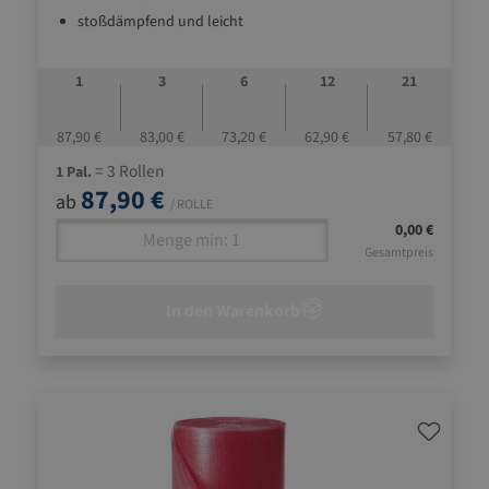
stoßdämpfend und leicht
1
3
6
12
21
87,90 €
83,00 €
73,20 €
62,90 €
57,80 €
= 3 Rollen
1 Pal.
87,90 €
ab
/ ROLLE
0,00 €
Gesamtpreis
In den Warenkorb