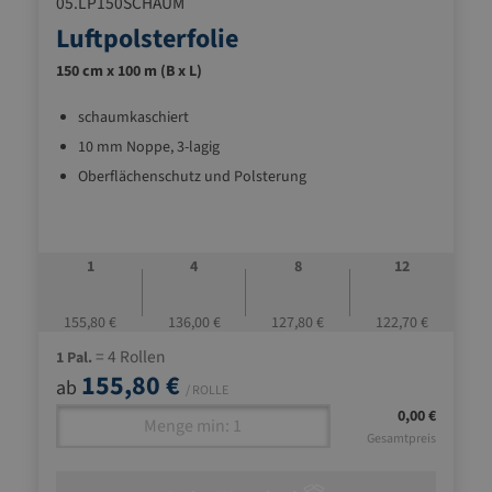
05.LP150SCHAUM
Luftpolsterfolie
150 cm x 100 m (B x L)
schaumkaschiert
10 mm Noppe, 3-lagig
Oberflächenschutz und Polsterung
1
4
8
12
155,80 €
136,00 €
127,80 €
122,70 €
= 4 Rollen
1 Pal.
155,80 €
ab
/ ROLLE
0,00 €
Gesamtpreis