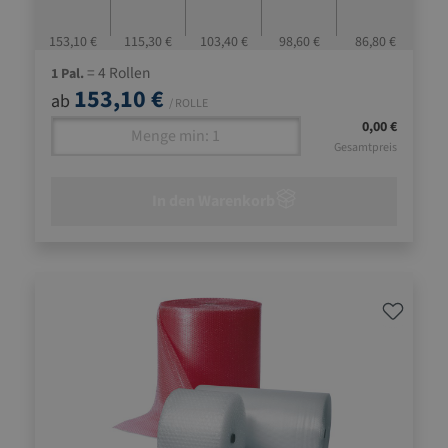
153,10 €
115,30 €
103,40 €
98,60 €
86,80 €
= 4 Rollen
1 Pal.
153,10 €
ab
/ ROLLE
0,00 €
Gesamtpreis
In den Warenkorb