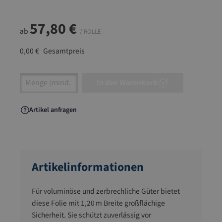
57,80 €
ab
/ ROLLE
0,00 €
Gesamtpreis
Artikel Anzahl: Gib den gewünschten Wert ein
In den Warenkorb
Artikel anfragen
Artikelinformationen
Für voluminöse und zerbrechliche Güter bietet
diese Folie mit 1,20 m Breite großflächige
Sicherheit. Sie schützt zuverlässig vor