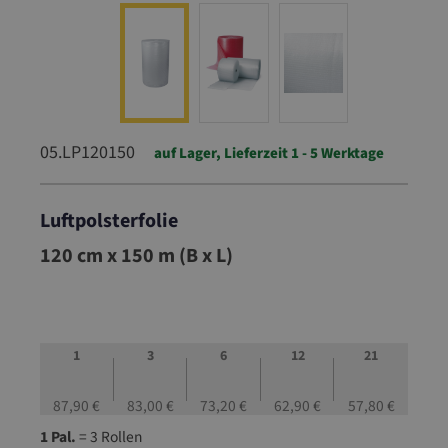
05.LP120150
auf Lager, Lieferzeit 1 - 5 Werktage
Luftpolsterfolie
05.LP120150
120 cm x 150 m (B x L)
1
3
6
12
21
87,90 €
83,00 €
73,20 €
62,90 €
57,80 €
1 Pal.
= 3 Rollen