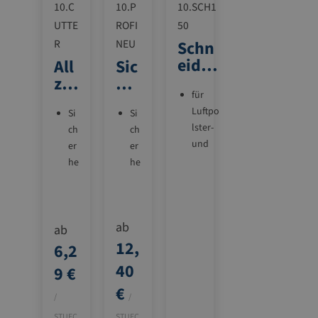
10.C
10.P
10.SCH1
UTTE
ROFI
50
R
NEU
Schn
eidst
All
Sic
ände
zw
he
r
für
eck
rh
Luftpo
-
eit
Si
Si
lster-
Cu
ch
sm
ch
und
er
er
tte
ess
Schau
he
he
r
er
mfolie
its
its
m
m
Breite
es
es
bis
ab
se
se
ab
150
12,
r
r
cm
6,2
mi
mi
Durch
40
9 €
t
t
messe
€
zu
zu
r bis
/
/
rü
rü
80 cm
STUEC
STUEC