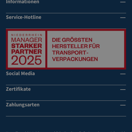
Informationen
Li
Li
nk
nk
sh
sh
Service-Hotline
än
än
de
de
r
r
Social Media
Zertifikate
Zahlungsarten