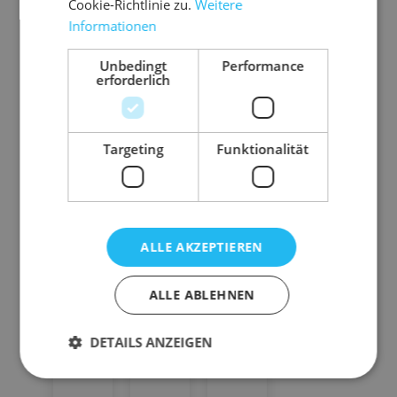
Gewicht
9112 g
Cookie-Richtlinie zu.
Weitere
Informationen
Unbedingt
Performance
erforderlich
Zubehör-Artikel
Targeting
Funktionalität
ALLE AKZEPTIEREN
ALLE ABLEHNEN
DETAILS ANZEIGEN