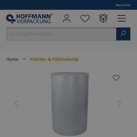
Newsletter
alt springen
Home
Polster- & Füllmaterial
Bildergalerie überspringen