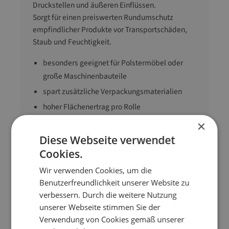
Druckstellen und äußeren Einflüssen.
Sorgt für einen preiswerten Rundumschutz
empfindlicher Produkte vor Transportschäden,
Staub und Feuchtigkeit.
besonders geeignet für Polstermöbel oder
große Maschinenbauteile
spart zusätzliche Verpackungsmaterialien
hoher Flächenertrag pro Rolle
widerstandsfähig, aber leicht und flexibel
×
Diese Webseite verwendet
Cookies.
Abmessung
120 cm x 150 m (B x
L)
Wir verwenden Cookies, um die
Benutzerfreundlichkeit unserer Website zu
Ausführung
Normalnoppe
verbessern. Durch die weitere Nutzung
Material
Folie
unserer Webseite stimmen Sie der
Noppe
10 mm
Verwendung von Cookies gemäß unserer