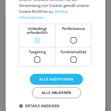
Verwendung von Cookies gemäß unserer
Cookie-Richtlinie zu.
Weitere
Informationen
Unbedingt
Performance
erforderlich
Targeting
Funktionalität
ALLE AKZEPTIEREN
10.HAM
Metall-Handabroller
ALLE ABLEHNEN
DETAILS ANZEIGEN
für 50 mm breites Packband