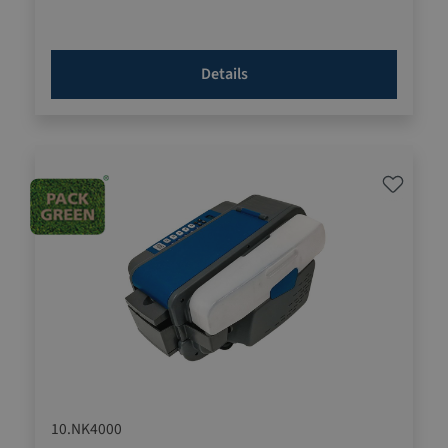
Lauflänge
Längenvorwahl an gut ablesbarer cm-Skala
Klebestreifen bis 75 cm Länge mit nur einem Hebelzug
Details
optimale Anfeuchtung durch hochwertige Pinsel und
Wasserzufuhr
10.NK4000