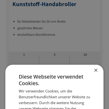
Kunststoff-Handabroller
für Klebebänder bis 50 mm Breite
gezahntes Messer
einstellbare Abrollbremse
1
5
10
9,06 €
8,75 €
8,38 €
×
Diese Webseite verwendet
9,06 €
ab
Cookies.
/ STUECK
0,00 €
Wir verwenden Cookies, um die
Gesamtpreis
Benutzerfreundlichkeit unserer Website zu
verbessern. Durch die weitere Nutzung
In den Warenkorb
unserer Webseite stimmen Sie der