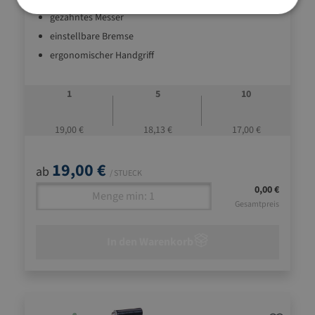
gezahntes Messer
einstellbare Bremse
ergonomischer Handgriff
1
5
10
19,00 €
18,13 €
17,00 €
19,00 €
ab
/ STUECK
0,00 €
Gesamtpreis
In den Warenkorb