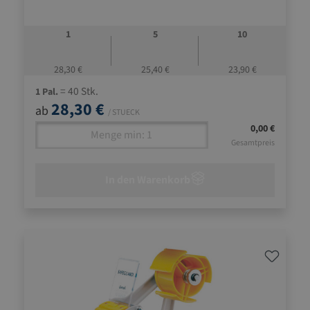
1
5
10
28,30 €
25,40 €
23,90 €
= 40 Stk.
1 Pal.
28,30 €
ab
/ STUECK
0,00 €
Gesamtpreis
In den Warenkorb