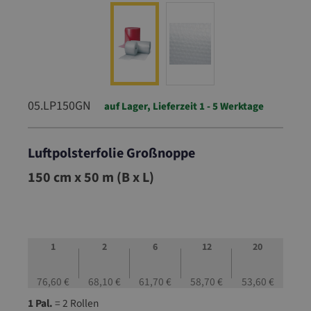
05.LP150GN
auf Lager, Lieferzeit 1 - 5 Werktage
Luftpolsterfolie Großnoppe
05.LP150GN
150 cm x 50 m (B x L)
1
2
6
12
20
76,60 €
68,10 €
61,70 €
58,70 €
53,60 €
1 Pal.
= 2 Rollen