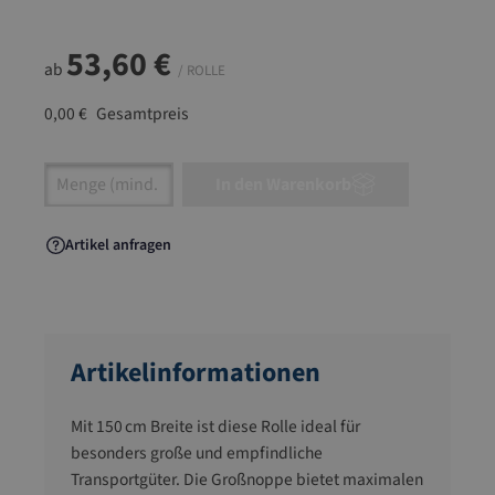
53,60 €
ab
/ ROLLE
0,00 €
Gesamtpreis
Artikel Anzahl: Gib den gewünschten Wert ein
In den Warenkorb
Artikel anfragen
Artikelinformationen
Mit 150 cm Breite ist diese Rolle ideal für
besonders große und empfindliche
Transportgüter. Die Großnoppe bietet maximalen