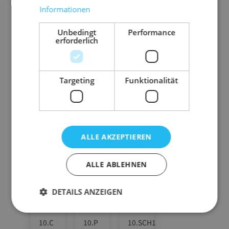
Informationen
Unbedingt
Performance
erforderlich
Zubehör-Artikel
Targeting
Funktionalität
ALLE AKZEPTIEREN
ALLE ABLEHNEN
DETAILS ANZEIGEN
10.C
10.P
10.SCH1