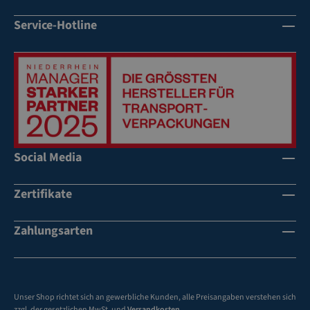
nk
nk
sh
sh
Service-Hotline
än
än
de
de
r
r
Social Media
Zertifikate
Zahlungsarten
Unser Shop richtet sich an gewerbliche Kunden, alle Preisangaben verstehen sich
zzgl. der gesetzlichen MwSt. und
Versandkosten
.