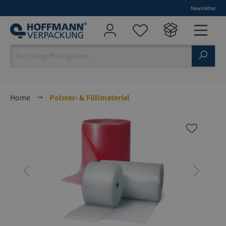
Newsletter
alt springen
Home
Polster- & Füllmaterial
Bildergalerie überspringen