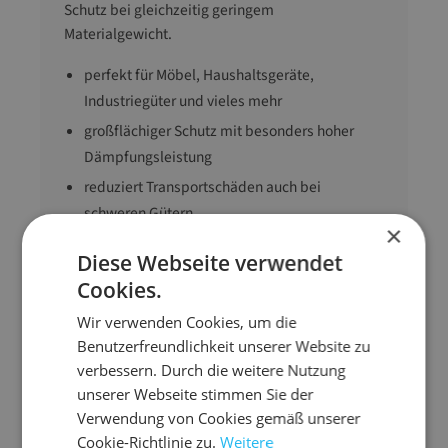
Schutz bei gleichzeitig geringem
Materialgewicht.
perfekt für Möbel, Haushaltsgeräte,
Industriegüter und vieles mehr
großflächiger Schutz mit besonders hoher
Dämpfungsleistung
reduziert Transportschäden auch bei
schweren Gütern
×
einfach zuzuschneiden und flexibel einsetzbar
Diese Webseite verwendet
Cookies.
Abmessung
150 cm x 50 m (B x L)
Wir verwenden Cookies, um die
Ausführung
Großnoppe
Benutzerfreundlichkeit unserer Website zu
verbessern. Durch die weitere Nutzung
Material
Folie
unserer Webseite stimmen Sie der
Noppe
30 mm
Verwendung von Cookies gemäß unserer
Gewicht
6555 g
Cookie-Richtlinie zu.
Weitere