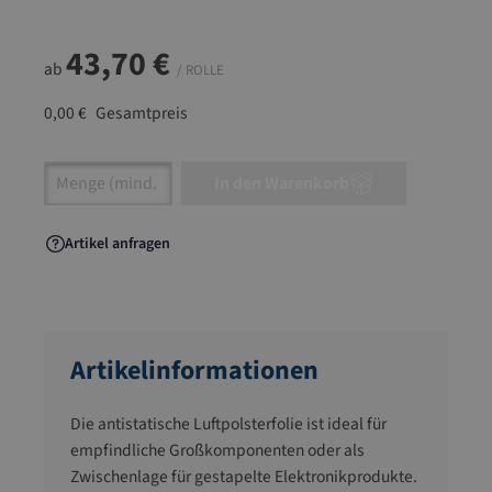
43,70 €
ab
/ ROLLE
0,00 €
Gesamtpreis
Artikel Anzahl: Gib den gewünschten Wert ein
In den Warenkorb
Artikel anfragen
Artikelinformationen
Die antistatische Luftpolsterfolie ist ideal für
empfindliche Großkomponenten oder als
Zwischenlage für gestapelte Elektronikprodukte.