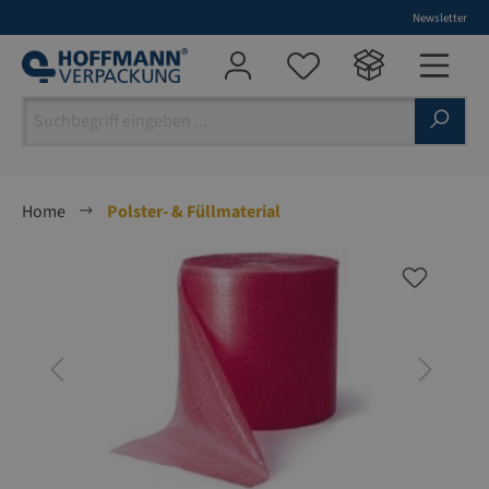
Newsletter
alt springen
Home
Polster- & Füllmaterial
Bildergalerie überspringen