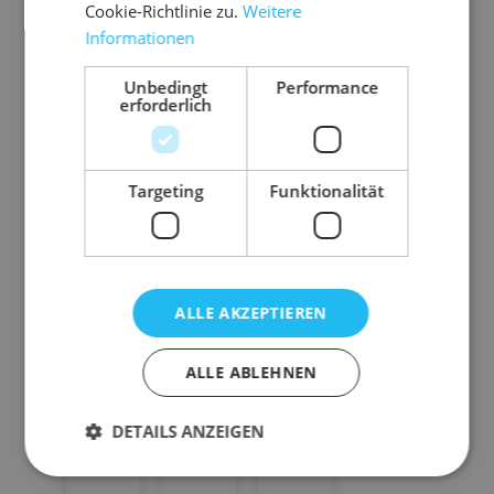
Cookie-Richtlinie zu.
Weitere
Gewicht
5244 g
Informationen
Unbedingt
Performance
erforderlich
Zubehör-Artikel
Targeting
Funktionalität
ALLE AKZEPTIEREN
ALLE ABLEHNEN
DETAILS ANZEIGEN