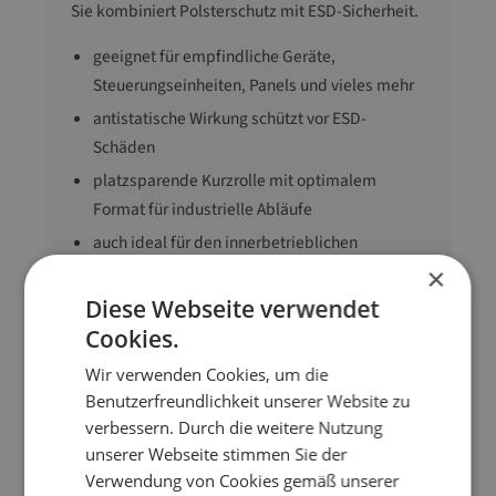
Sie kombiniert Polsterschutz mit ESD-Sicherheit.
geeignet für empfindliche Geräte,
Steuerungseinheiten, Panels und vieles mehr
antistatische Wirkung schützt vor ESD-
Schäden
platzsparende Kurzrolle mit optimalem
Format für industrielle Abläufe
auch ideal für den innerbetrieblichen
Transport
×
Diese Webseite verwendet
Cookies.
Abmessung
120 cm x 50 m (B x L)
Wir verwenden Cookies, um die
Ausführung
antistatisch
Benutzerfreundlichkeit unserer Website zu
Farbe
rosa
verbessern. Durch die weitere Nutzung
Material
Folie
unserer Webseite stimmen Sie der
Noppe
10 mm
Verwendung von Cookies gemäß unserer