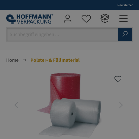
Newsletter
alt springen
Home
Polster- & Füllmaterial
Bildergalerie überspringen