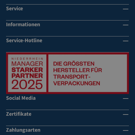
u
u
Service
n
n
d
d
Informationen
Li
Li
nk
nk
sh
sh
Service-Hotline
än
än
de
de
r
r
Social Media
Zertifikate
Zahlungsarten