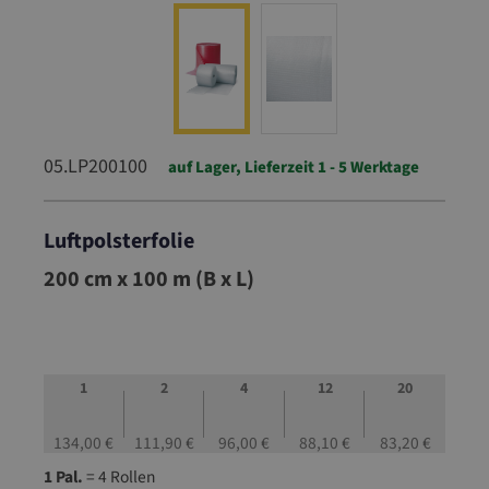
05.LP200100
auf Lager, Lieferzeit 1 - 5 Werktage
Luftpolsterfolie
05.LP200100
200 cm x 100 m (B x L)
1
2
4
12
20
134,00 €
111,90 €
96,00 €
88,10 €
83,20 €
1 Pal.
= 4 Rollen