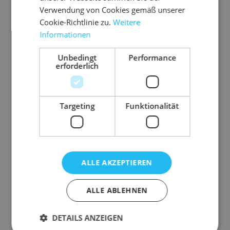
Verwendung von Cookies gemäß unserer
Material
Folie
Cookie-Richtlinie zu.
Weitere
Noppe
10 mm
Informationen
Gewicht
10133 g
Unbedingt
Performance
erforderlich
Targeting
Funktionalität
Zubehör-Artikel
ALLE AKZEPTIEREN
ALLE ABLEHNEN
DETAILS ANZEIGEN