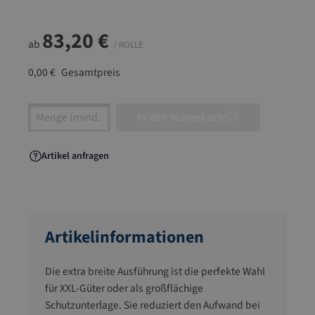
83,20 €
ab
/ ROLLE
0,00 €
Gesamtpreis
Artikel Anzahl: Gib den gewünschten Wert ein
In den Warenkorb
Artikel anfragen
Artikelinformationen
Die extra breite Ausführung ist die perfekte Wahl
für XXL-Güter oder als großflächige
Schutzunterlage. Sie reduziert den Aufwand bei