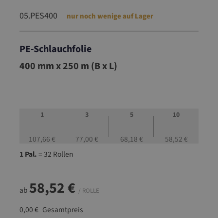
05.PES400
nur noch wenige auf Lager
PE-Schlauchfolie
05.PES400
400 mm x 250 m (B x L)
1
3
5
10
107,66 €
77,00 €
68,18 €
58,52 €
1 Pal.
= 32 Rollen
58,52 €
ab
/ ROLLE
0,00 €
Gesamtpreis