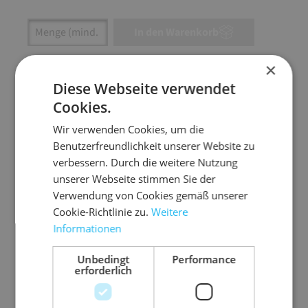
Artikel Anzahl: Gib den gewünschten Wert ein
In den Warenkorb
×
Artikel anfragen
Diese Webseite verwendet
Cookies.
Wir verwenden Cookies, um die
Artikelinformationen
Benutzerfreundlichkeit unserer Website zu
verbessern. Durch die weitere Nutzung
unserer Webseite stimmen Sie der
Für die individuelle Herstellung von Beuteln nach
Verwendung von Cookies gemäß unserer
Maß und Bedarf die ideale Lösung.
Cookie-Richtlinie zu.
Weitere
extrem reißfeste und durchstoßfeste Linear-
Informationen
PE-Qualität
Unbedingt
Performance
70 mµ LLDPE-Folie entsprechen 100 mµ
erforderlich
Normal-PE-Folie