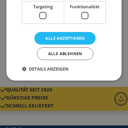
Targeting
Funktionalität
Abmessung
400 mm x 250 m (B x
L)
Farbe
transparent
Material
PE-Folie
ALLE AKZEPTIEREN
Qualität
70 mµ
Gewicht
12875 g
ALLE ABLEHNEN
DETAILS ANZEIGEN
QUALITÄT SEIT 1920
GÜNSTIGE PREISE
SCHNELL GELIEFERT