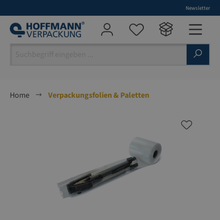
Newsletter
alt springen
Home
Verpackungsfolien & Paletten
Bildergalerie überspringen