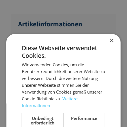
Artikelinformationen
Granulate, Agrar- und Saaten
×
Diese Webseite verwendet
Für den Transport von Granulaten, Getreide,
Cookies.
Futter, etc.
Wir verwenden Cookies, um die
PP-Bändchengewebe unbeschichtet.
Benutzerfreundlichkeit unserer Website zu
PE-Inliner auf
lieferbar.
Anfrage
verbessern. Durch die weitere Nutzung
SWL: 1.000 kg
unserer Webseite stimmen Sie der
Verwendung von Cookies gemäß unserer
4 Hebeschlaufen á 25 cm
Cookie-Richtlinie zu.
Weitere
SF 5:1
Informationen
UV-stabil.
!!Lieferzeit ca. 1 Woche!!
Unbedingt
Performance
erforderlich