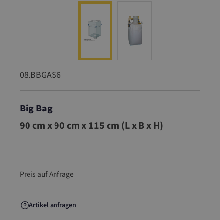
08.BBGAS6
Big Bag
08.BBGAS6
90 cm x 90 cm x 115 cm (L x B x H)
Preis auf Anfrage
Artikel anfragen