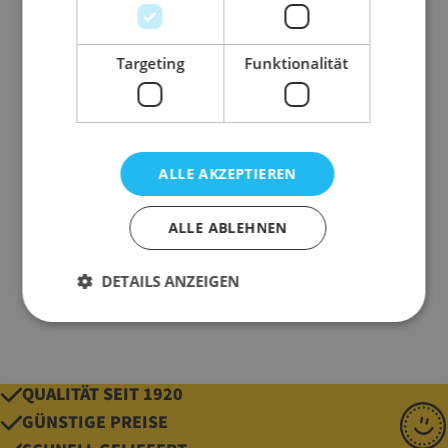
Abmessung
90 cm x 90 cm x 115
cm (L x B x H)
Targeting
Funktionalität
Anwendung
Transport
Granulaten, Agrar-
und Saaten
Ausführung
Oben Schürze, unten
ALLE AKZEPTIEREN
Auslaufstutzen
ALLE ABLEHNEN
Qualität
140 g/qm
Gewicht
1440 g
DETAILS ANZEIGEN
QUALITÄT SEIT 1920
GÜNSTIGE PREISE