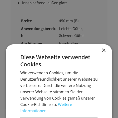
innen haftend, außen glatt
Breite
450 mm (B)
Anwendungsbereic
Leichte Güter,
h
Schwere Güter
Ausführung
Handrollen
×
Farbe
transparent
Diese Webseite verwendet
Stärke µm
17
Cookies.
Gurtmaß
0,5 m
Wir verwenden Cookies, um die
Gewicht
2109 g
Benutzerfreundlichkeit unserer Website zu
verbessern. Durch die weitere Nutzung
unserer Webseite stimmen Sie der
Verwendung von Cookies gemäß unserer
Cookie-Richtlinie zu.
Weitere
Informationen
Zubehör-Artikel