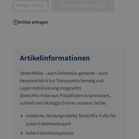
Artikel Anzahl: Gib den gewünschten Wert ein
In den Warenkorb
Artikel anfragen
Artikelinformationen
Stretchfolie – auch Dehnfolie genannt – wird
hauptsächlich zur Transportsicherung und
Lagerstabilisierung eingesetzt.
Stretchfix-Folie aus Polyäthylen ist preiswert,
schnell und ökologisch eine saubere Sache.
moderne, leistungsstarke Stretchfix-Folie für
jeden Folienverbrauch
hohe Folientransparenz