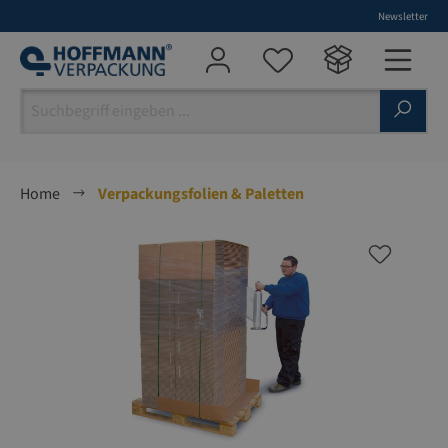
Newsletter
alt springen
Home
Verpackungsfolien & Paletten
Bildergalerie überspringen