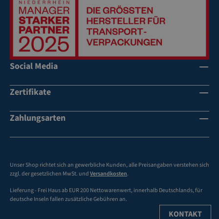
m
te
m
St
ah
Social Media
lr
o
hr
Zertifikate
st
uf
Zahlungsarten
en
lo
s
ei
Unser Shop richtet sich an gewerbliche Kunden, alle Preisangaben verstehen sich
ns
zzgl. der gesetzlichen MwSt. und
Versandkosten
.
te
Lieferung - Frei Haus ab EUR 200 Nettowarenwert, innerhalb Deutschlands, für
ll
deutsche Inseln fallen zusätzliche Gebühren an.
ba
KONTAKT
re