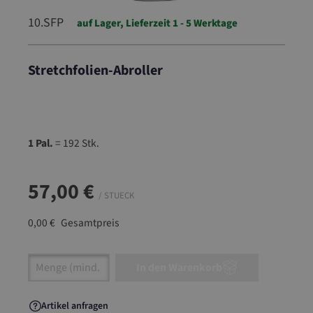
10.SFP
auf Lager, Lieferzeit 1 - 5 Werktage
Stretchfolien-Abroller
10.SFP
1 Pal.
= 192 Stk.
57,00 €
/ STUECK
0,00 €
Gesamtpreis
Artikel Anzahl: Gib den gewünschten Wert ein
In den Warenkorb
Artikel anfragen