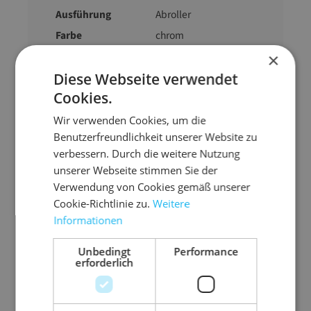
Ausführung
Abroller
Farbe
chrom
geeignet für
für Handrollen bis 50
×
cm Breite
Diese Webseite verwendet
Gewicht
1750 g
Cookies.
Wir verwenden Cookies, um die
Benutzerfreundlichkeit unserer Website zu
verbessern. Durch die weitere Nutzung
unserer Webseite stimmen Sie der
Verwendung von Cookies gemäß unserer
Zubehör-Artikel
Cookie-Richtlinie zu.
Weitere
Informationen
Unbedingt
Performance
erforderlich