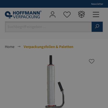
Newsletter
alt springen
Home
Verpackungsfolien & Paletten
Bildergalerie überspringen