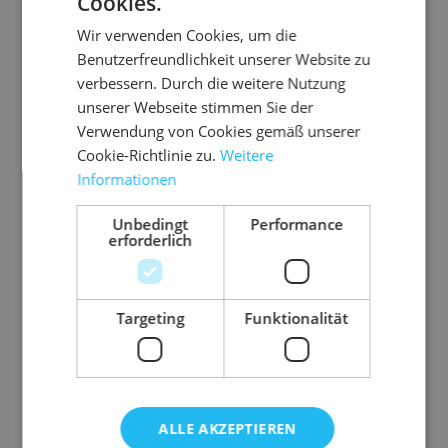
Cookies.
Wir verwenden Cookies, um die
Abmessung
500 mm x 1600 m
Benutzerfreundlichkeit unserer Website zu
(Breite x Länge)
verbessern. Durch die weitere Nutzung
unserer Webseite stimmen Sie der
Anwendungsbereic
Leichte Güter,
Verwendung von Cookies gemäß unserer
h
Schwere Güter,
Cookie-Richtlinie zu.
Weitere
Ladeeinheitensicher
Informationen
ung
Ausführung
Maschinenrollen
Unbedingt
Performance
erforderlich
Farbe
transparent
Stärke µm
23
Gewicht
17900 g
Targeting
Funktionalität
ALLE AKZEPTIEREN