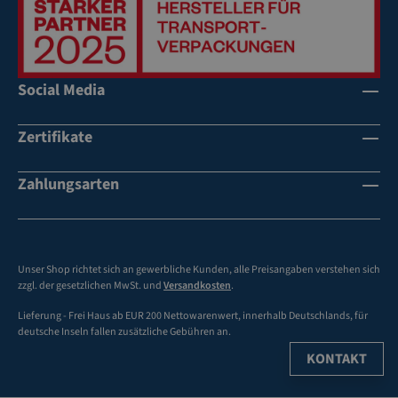
rü
o
ck
m
sc
te
h
m
Social Media
ne
St
lle
ah
Zertifikate
n
lr
de
o
Zahlungsarten
r
hr
Kli
st
ng
uf
e
en
fü
lo
Unser Shop richtet sich an gewerbliche Kunden, alle Preisangaben verstehen sich
zzgl. der gesetzlichen MwSt. und
Versandkosten
.
r
s
Re
ei
Lieferung - Frei Haus ab EUR 200 Nettowarenwert, innerhalb Deutschlands, für
ch
ns
deutsche Inseln fallen zusätzliche Gebühren an.
ts-
te
KONTAKT
u
ll
n
ba