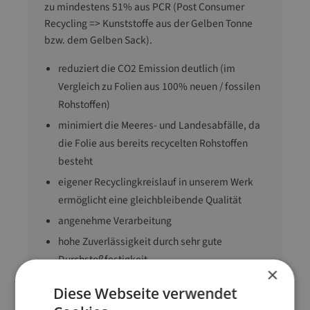
zu mindestens 51% aus PCR (Post Consumer
Recycling => Kunststoffe aus der Gelben Tonne
bzw. dem Gelben Sack).
reduziert die CO2 Emission deutlich (im
Vergleich zu Folien aus 100% neuen / fossilen
Rohstoffen)
minimiert die Meeres- und Landesabfälle, da
die Folie aus bereits recycelten Rohstoffen
besteht
eigener Recyclingkreislauf in unserem Werk
ermöglicht eine gleichbleibende Qualität
angenehme Verarbeitung
hohe Zuverlässigkeit durch sehr gute
Durchstoßfestigkeit
×
Prestretch 250%
Diese Webseite verwendet
außen extremhaftend / innen spiegelglatt