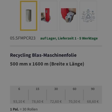
05.SFMPCR23
auf Lager, Lieferzeit 1 - 5 Werktage
Recycling Blas-Maschinenfolie
05.SFMPCR23
500 mm x 1600 m (Breite x Länge)
6
15
30
60
90
93,10 €
78,60 €
72,60 €
70,50 €
68,60 €
1 Pal.
= 30 Rollen