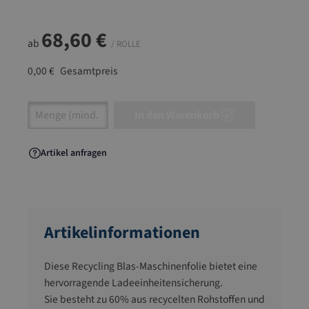
68,60 €
ab
/ ROLLE
0,00 €
Gesamtpreis
Artikel Anzahl: Gib den gewünschten Wert ein
In den Warenkorb
Artikel anfragen
Artikelinformationen
Diese Recycling Blas-Maschinenfolie bietet eine
hervorragende Ladeeinheitensicherung.
Sie besteht zu 60% aus recycelten Rohstoffen und