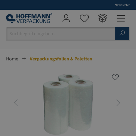
Newsletter
alt springen
Home
Verpackungsfolien & Paletten
Bildergalerie überspringen