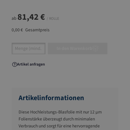
81,42 €
ab
/ ROLLE
0,00 €
Gesamtpreis
Artikel Anzahl: Gib den gewünschten Wert ein
In den Warenkorb
Artikel anfragen
Artikelinformationen
Diese Hochleistungs-Blasfolie mit nur 12 µm
Folienstärke überzeugt durch minimalen
Verbrauch und sorgt für eine hervorragende