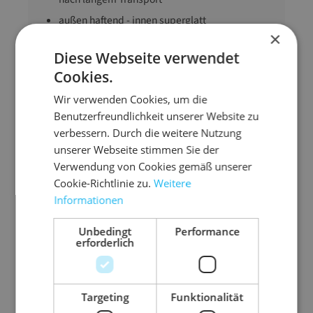
außen haftend - innen superglatt
×
einfach Auf- und Abladen vom LKW un im
Diese Webseite verwendet
Container durch superglatte Seite
Cookies.
3050 m pro Rolle - dadurch weniger
Rollenwechsel
Wir verwenden Cookies, um die
Benutzerfreundlichkeit unserer Website zu
größere Mengen nennen wir Ihnen gerne auf
verbessern. Durch die weitere Nutzung
Anfrage
unserer Webseite stimmen Sie der
Verwendung von Cookies gemäß unserer
Cookie-Richtlinie zu.
Weitere
Abmessung
50 cm x 3050 m (B x
Informationen
L)
Anwendungsbereic
Leichte Güter,
Unbedingt
Performance
erforderlich
h
Schwere Güter,
Folienverbrauch
senken
Targeting
Funktionalität
Ausführung
Maschinenrollen