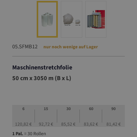
05.SFMB12
nur noch wenige auf Lager
Maschinenstretchfolie
05.SFMB12
50 cm x 3050 m (B x L)
6
15
30
60
90
120,82 €
92,72 €
85,52 €
83,62 €
81,42 €
1 Pal.
= 30 Rollen