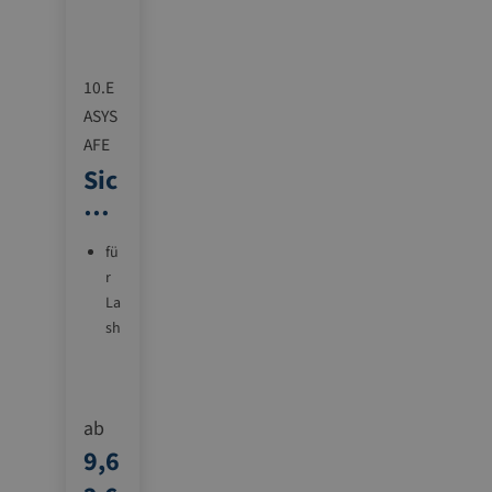
10.E
ASYS
AFE
Sic
he
rh
eit
fü
sm
r
La
ess
sh
er
in
g-
u
ab
n
9,6
d
U