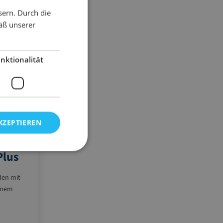
sern. Durch die
äß unserer
nktionalität
KZEPTIEREN
Plus
den mit
inem