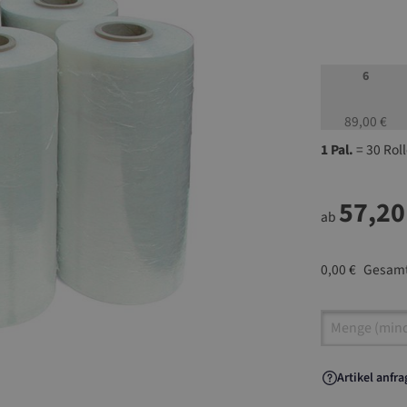
6
89,00 €
1 Pal.
= 30 Rol
57,20
ab
0,00 €
Gesamt
Artikel A
Artikel anfr