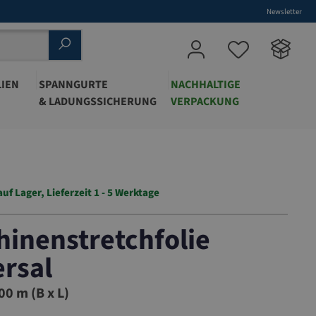
Newsletter
IEN
SPANNGURTE
NACHHALTIGE
& LADUNGSSICHERUNG
VERPACKUNG
auf Lager, Lieferzeit 1 - 5 Werktage
inenstretchfolie
rsal
7
00 m (B x L)