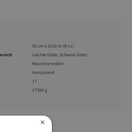
50 cm x 2100 m (B x L)
reich
Leichte Güter, Schwere Güter
Maschinenrollen
transparent
17
17390 g
×