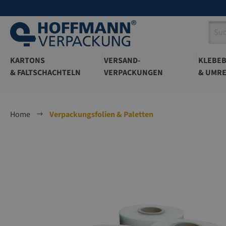
springen
Zur Hauptnavigation springen
KARTONS
VERSAND-
KLEBE
& FALTSCHACHTELN
VERPACKUNGEN
& UMRE
Home
Verpackungsfolien & Paletten
Bildergalerie überspringen