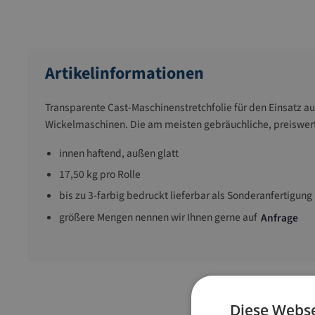
Artikelinformationen
Transparente Cast-Maschinenstretchfolie für den Einsatz au
Wickelmaschinen. Die am meisten gebräuchliche, preiswerte 
innen haftend, außen glatt
17,50 kg pro Rolle
bis zu 3-farbig bedruckt lieferbar als Sonderanfertigung
größere Mengen nennen wir Ihnen gerne auf
Anfrage
Diese Webse