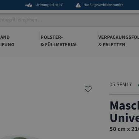
Lieferung frei Haus*
Nur für gewerbliche Kunden
BAND
POLSTER-
VERPACKUNGSFOL
IFUNG
& FÜLLMATERIAL
& PALETTEN
05.SFM17
Masch
Unive
05.SFM1
50 cm x 21