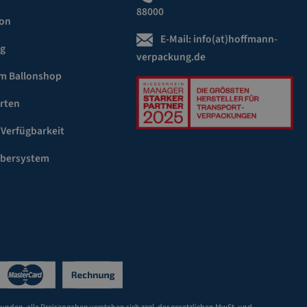
88000
ion
E-Mail:
info(at)hoffmann-
ng
verpackung.de
m Ballonshop
rten
 Verfügbarkeit
ebersystem