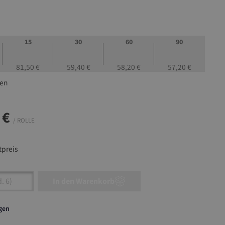
15
30
60
90
81,50 €
59,40 €
58,20 €
57,20 €
len
 €
/ ROLLE
preis
nzahl: Gib den gewünschten Wert ein oder ben
In den Warenkorb
agen