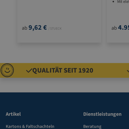
Mit el
für Rechts- und Linkshänder
Ideal f
9,62 €
4.9
ab
ab
/ STUECK
QUALITÄT SEIT 1920
Artikel
Dienstleistungen
Kartons & Faltschachteln
Beratung