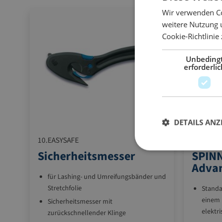
Wir verwenden Co
weitere Nutzung 
Cookie-Richtlinie
Unbeding
erforderlic
DETAILS ANZ
10.EASYSAFE
10.S140A
Sicherheitsmesser
SPINN
Adva
für Lashing- und Umreifungsbänder und
Stretchfolie
Standa
einem
Sicherheitsmesser mit
elekt
zurückschnellender Klinge