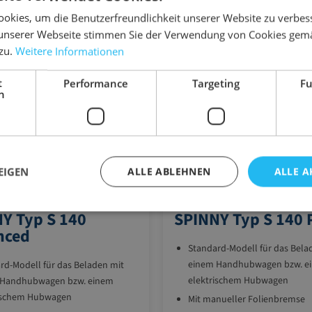
okies, um die Benutzerfreundlichkeit unserer Website zu verbes
unserer Webseite stimmen Sie der Verwendung von Cookies gem
 zu.
Weitere Informationen
t
Performance
Targeting
Fu
h
EIGEN
ALLE ABLEHNEN
ALLE A
10.S140P
Y Typ S 140
SPINNY Typ S 140 
nced
Standard-Modell für das Bela
einem Handhubwagen bzw. e
rd-Modell für das Beladen mit
elektrischem Hubwagen
 Handhubwagen bzw. einem
rischem Hubwagen
Mit manueller Folienbremse