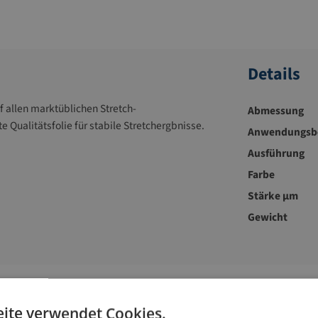
Details
f allen marktüblichen Stretch-
Abmessung
Qualitätsfolie für stabile Stretchergbnisse.
Anwendungsbe
Ausführung
Farbe
Stärke µm
Gewicht
Zubehör-Artikel
ite verwendet Cookies.