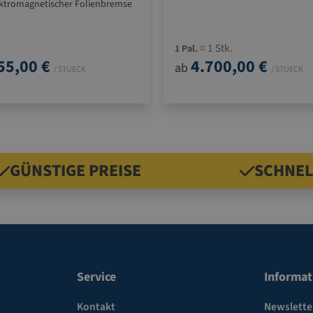
ektromagnetischer Folienbremse
Ideal für vorgereckte Stretchf
ür vorgereckte Stretchfolien
= 1 Stk.
1 Pal.
55,00 €
4.700,00 €
ab
/ STUECK
/ STUECK
GÜNSTIGE PREISE
SCHNEL
Service
Informat
Kontakt
Newslette