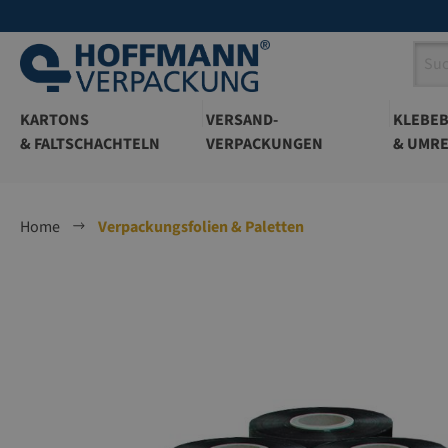
springen
Zur Hauptnavigation springen
KARTONS
VERSAND-
KLEBE
& FALTSCHACHTELN
VERPACKUNGEN
& UMRE
Home
Verpackungsfolien & Paletten
Bildergalerie überspringen