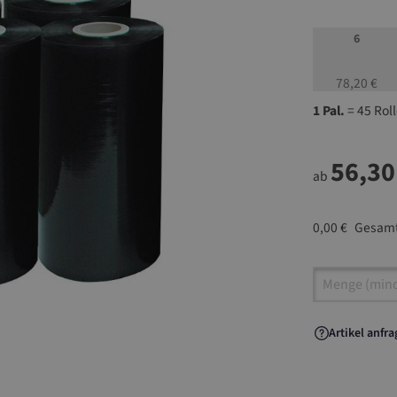
6
78,20 €
1 Pal.
= 45 Rol
56,30
ab
0,00 €
Gesamt
Artikel A
Artikel anfr