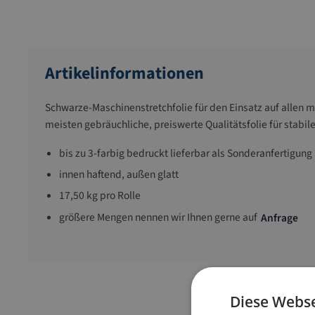
Artikelinformationen
Schwarze-Maschinenstretchfolie für den Einsatz auf allen 
meisten gebräuchliche, preiswerte Qualitätsfolie für stabil
bis zu 3-farbig bedruckt lieferbar als Sonderanfertigung
innen haftend, außen glatt
17,50 kg pro Rolle
größere Mengen nennen wir Ihnen gerne auf
Anfrage
Diese Webse