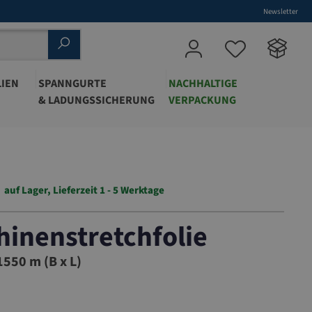
Newsletter
IEN
SPANNGURTE
NACHHALTIGE
& LADUNGSSICHERUNG
VERPACKUNG
auf Lager, Lieferzeit 1 - 5 Werktage
inenstretchfolie
23
550 m (B x L)