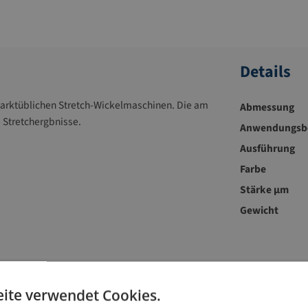
Details
marktüblichen Stretch-Wickelmaschinen. Die am
Abmessung
e Stretchergbnisse.
Anwendungsbe
Ausführung
Farbe
Stärke µm
Gewicht
Zubehör-Artikel
ite verwendet Cookies.