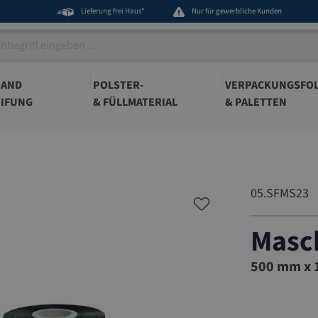
Lieferung frei Haus*
Nur für gewerbliche Kunden
BAND
POLSTER-
VERPACKUNGSFOL
IFUNG
& FÜLLMATERIAL
& PALETTEN
05.SFMS23
Masch
05.SFMS
500 mm x 1