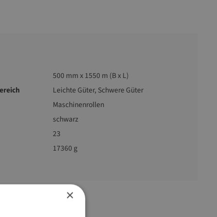
500 mm x 1550 m (B x L)
reich
Leichte Güter, Schwere Güter
Maschinenrollen
schwarz
23
17360 g
×