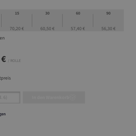
15
30
60
90
70,20 €
60,50 €
57,40 €
56,30 €
len
 €
/ ROLLE
preis
nzahl: Gib den gewünschten Wert ein oder ben
In den Warenkorb
agen