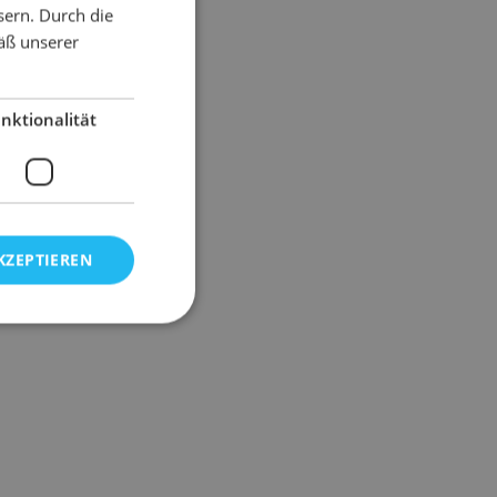
sern. Durch die
äß unserer
nktionalität
KZEPTIEREN