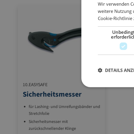
Wir verwenden Co
weitere Nutzung 
Cookie-Richtlinie
Unbeding
erforderlic
DETAILS ANZ
10.EASYSAFE
Sicherheitsmesser
für Lashing- und Umreifungsbänder und
Stretchfolie
Sicherheitsmesser mit
zurückschnellender Klinge