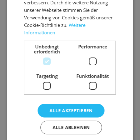
Ausführung
Handrollen
verbessern. Durch die weitere Nutzung
unserer Webseite stimmen Sie der
Farbe
transparent
Verwendung von Cookies gemäß unserer
Stärke µm
20
Cookie-Richtlinie zu.
Weitere
Gurtmaß
1 m
Informationen
Gewicht
2556 g
Unbedingt
Performance
erforderlich
Targeting
Funktionalität
Zubehör-Artikel
ALLE AKZEPTIEREN
ALLE ABLEHNEN