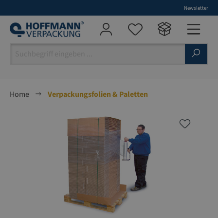
Newsletter
alt springen
Home
Verpackungsfolien & Paletten
Bildergalerie überspringen