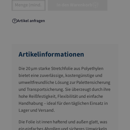
Artikel Anzahl: Gib den gewünschten Wert ein
In den Warenkorb
Artikel anfragen
Artikelinformationen
Die 20 µm starke Stretchfolie aus Polyethylen
bietet eine zuverlässige, kostengünstige und
umweltfreundliche Lösung zur Palettensicherung
und Transportsicherung. Sie überzeugt durch ihre
hohe Reißfestigkeit, Flexibilität und einfache
Handhabung – ideal für den täglichen Einsatz in
Lager und Versand.
Die Folie ist innen haftend und außen glatt, was
ein einfaches Abrollen und sicheres Umwickeln