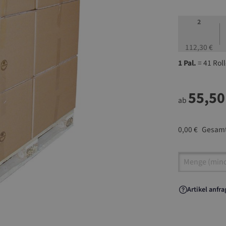
2
112,30 €
1 Pal.
= 41 Rol
55,50
ab
0,00 €
Gesamt
Artikel A
Artikel anfr