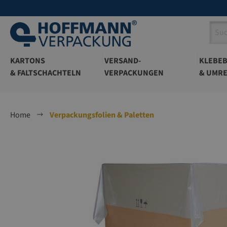
springen
Zur Hauptnavigation springen
KARTONS
VERSAND-
KLEBE
& FALTSCHACHTELN
VERPACKUNGEN
& UMRE
Home
Verpackungsfolien & Paletten
Bildergalerie überspringen