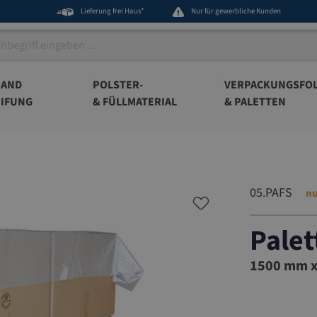
Lieferung frei Haus*
Nur für gewerbliche Kunden
BAND
POLSTER-
VERPACKUNGSFOL
IFUNG
& FÜLLMATERIAL
& PALETTEN
05.PAFS
nu
Palet
05.PAFS
1500 mm x