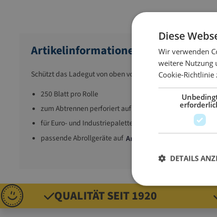
Diese Webse
Artikelinformationen
Wir verwenden Co
weitere Nutzung 
Schützt das Ladegut von oben vor Regen, Staub, Verunreini
Cookie-Richtlinie
250 Blatt pro Rolle
Unbeding
erforderlic
zum Abtrennen perforiert auf der Rolle
für Euro- und Industriepaletten
passende Abrollgeräte auf
Anfrage
DETAILS ANZ
QUALITÄT SEIT 1920