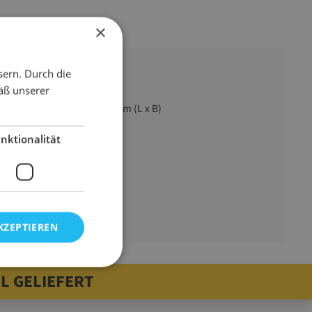
×
sern. Durch die
äß unserer
1500 mm x 1800 mm (L x B)
schwarz
nktionalität
PE-Folie
30 mµ
18500 g
KZEPTIEREN
L GELIEFERT