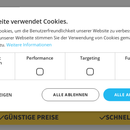
ite verwendet Cookies.
Details
okies, um die Benutzerfreundlichkeit unserer Website zu verbes
unserer Webseite stimmen Sie der Verwendung von Cookies gem
gungen und Diebstahl.
 zu.
Weitere Informationen
Abmessung
Farbe
t
Performance
Targeting
Fu
Material
h
Qualität
Gewicht
EIGEN
ALLE ABLEHNEN
ALLE A
GÜNSTIGE PREISE
SCHNEL