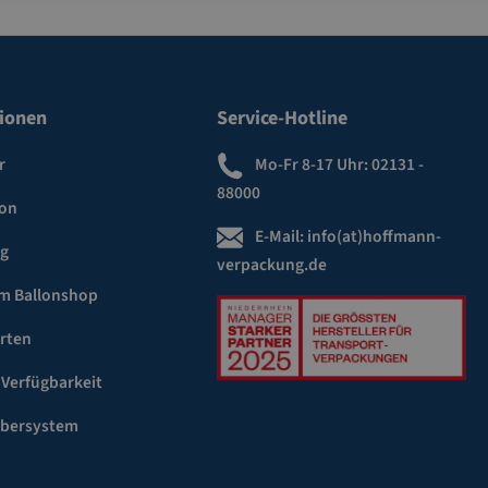
ionen
Service-Hotline
r
Mo-Fr 8-17 Uhr:
02131 -
88000
ion
E-Mail:
info(at)hoffmann-
ng
verpackung.de
m Ballonshop
rten
 Verfügbarkeit
ebersystem