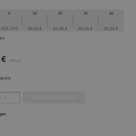
5
10
20
30
60
103,70 €
89,90 €
82,60 €
60,50 €
55,50 €
len
 €
/ ROLLE
preis
nzahl: Gib den gewünschten Wert ein oder ben
In den Warenkorb
agen