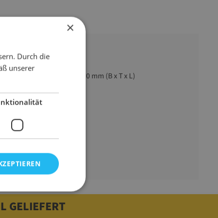
×
sern. Durch die
äß unserer
500 mm x 200 mm x 1300 mm (B x T x L)
500 Stück pro Rolle(n)
nktionalität
transparent
25000 g
KZEPTIEREN
L GELIEFERT