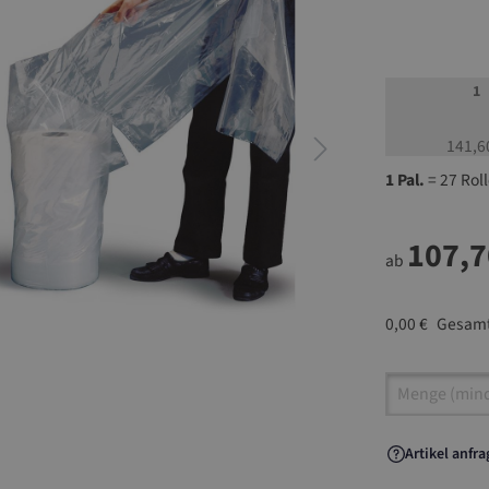
1
141,6
1 Pal.
= 27 Rol
107,7
ab
0,00 €
Gesamt
Artikel A
Artikel anfr