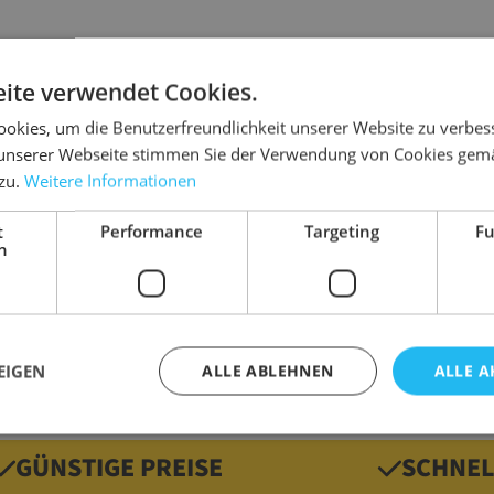
ite verwendet Cookies.
Details
okies, um die Benutzerfreundlichkeit unserer Website zu verbes
unserer Webseite stimmen Sie der Verwendung von Cookies gem
e. Die Produkte werden gut erkennbar geschützt
Abmessung
 zu.
Weitere Informationen
npacken.
Ausführung
t
Performance
Targeting
Fu
Farbe
h
Gewicht
für Sack einfach abtrennen
EIGEN
ALLE ABLEHNEN
ALLE A
GÜNSTIGE PREISE
SCHNEL