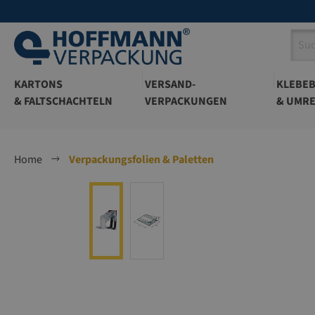
springen
Zur Hauptnavigation springen
KARTONS
VERSAND-
KLEBE
& FALTSCHACHTELN
VERPACKUNGEN
& UMRE
Home
Verpackungsfolien & Paletten
Bildergalerie überspringen