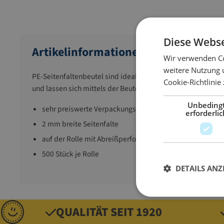
Diese Webse
Artikelinformationen
Wir verwenden Co
weitere Nutzung 
PE-Seitenfaltenbeutel sind ideal für großvolumige Produkt
Cookie-Richtlinie
und lassen sich mittels der Beutel ohne großen Aufwand ei
Unbeding
sehr preiswerte Verpackungsmethode
erforderlic
2 mm breite Seitenfalte
auf der Rolle mit Abreißperforation - so lässt sich Sack 
500 Stück je Rolle
DETAILS ANZ
QUALITÄT SEIT 1920