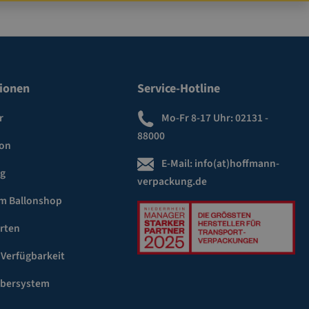
ionen
Service-Hotline
r
Mo-Fr 8-17 Uhr:
02131 -
88000
ion
E-Mail:
info(at)hoffmann-
ng
verpackung.de
m Ballonshop
rten
 Verfügbarkeit
ebersystem