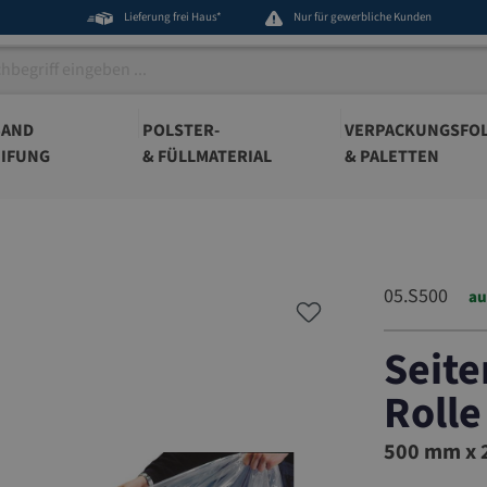
Lieferung frei Haus*
Nur für gewerbliche Kunden
BAND
POLSTER-
VERPACKUNGSFOL
IFUNG
& FÜLLMATERIAL
& PALETTEN
05.S500
au
Seite
Rolle
05.S500
500 mm x 2