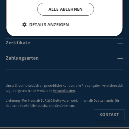
ALLE ABLEHNEN
DETAILS ANZEIGEN
Social Media
Zertifikate
Zahlungsarten
Unser Shop richtet sich an gewerbliche Kunden, alle Preisangaben verstehen sich
zzgl. der gesetzlichen MwSt. und
Versandkosten
.
Lieferung - Frei Haus ab EUR 200 Nettowarenwert, innerhalb Deutschlands, für
deutsche Inseln fallen zusätzliche Gebühren an.
KONTAKT