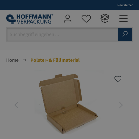
Newsletter
alt springen
Home
Polster- & Füllmaterial
Bildergalerie überspringen