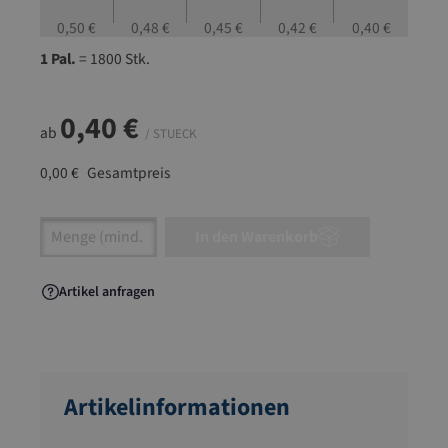
0,50 €
0,48 €
0,45 €
0,42 €
0,40 €
1 Pal.
= 1800 Stk.
0,40 €
ab
/ STUECK
0,00 €
Gesamtpreis
Artikel Anzahl: Gib den gewünschten Wert ein
In den Warenkorb
Artikel anfragen
Artikelinformationen