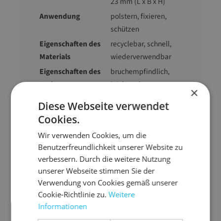
23 mm (L x B x H)
Anwendung
polstern, fixieren,
schützen
Eigenschaften des
recyclebar
, schnell
,
Materials
wiederverwendbar
Eigenschaften des
bruchempfindlich
,
Packguts
leicht
, schwer
×
Farbe
braun
Diese Webseite verwendet
Gewicht
84 g
Cookies.
Wir verwenden Cookies, um die
Benutzerfreundlichkeit unserer Website zu
verbessern. Durch die weitere Nutzung
unserer Webseite stimmen Sie der
Verwendung von Cookies gemäß unserer
Ähnliche Artikel
Cookie-Richtlinie zu.
Weitere
Informationen