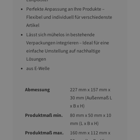
Perfekte Anpassung an Ihre Produkte –
Flexibel und individuell für verschiedenste
Artikel
Lässt sich mühelos in bestehende
Verpackungen integrieren – Ideal für eine
einfache Umstellung auf nachhaltige
Lösungen
aus E-Welle
Abmessung
227 mm x 157 mm x
30 mm (Außenmaß L
x B x H)
Produktmaß min.
80 mm x 50 mm x 10
mm (L x B x H)
Produktmaß max.
160 mm x 112 mm x