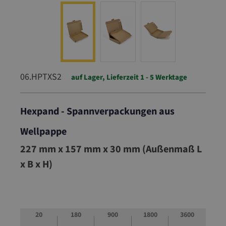
06.HPTXS2
auf Lager, Lieferzeit 1 - 5 Werktage
Hexpand - Spannverpackungen aus
Wellpappe
06.HPTXS2
227 mm x 157 mm x 30 mm (Außenmaß L
x B x H)
20
180
900
1800
3600