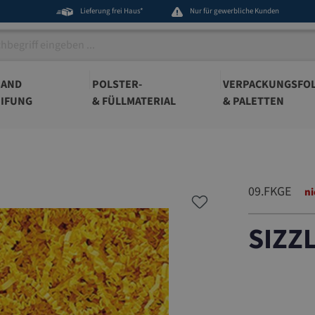
Lieferung frei Haus*
Nur für gewerbliche Kunden
BAND
POLSTER-
VERPACKUNGSFOL
IFUNG
& FÜLLMATERIAL
& PALETTEN
09.FKGE
ni
SIZZ
09.FKGE