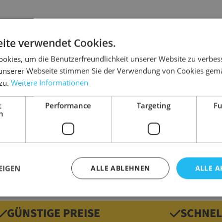
ite verwendet Cookies.
Details
okies, um die Benutzerfreundlichkeit unserer Website zu verbes
unserer Webseite stimmen Sie der Verwendung von Cookies gem
ichkeiten beim Versand und Verpacken.
Ausführung
 zu.
Weitere Informationen
Farbe
t
Performance
Targeting
Fu
Marke
h
geeignet für
Gewicht
EIGEN
ALLE ABLEHNEN
ALLE A
GÜNSTIGE PREISE
SCHNEL