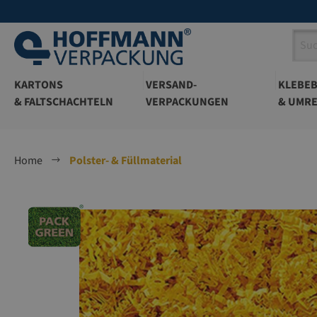
springen
Zur Hauptnavigation springen
KARTONS
VERSAND-
KLEBE
& FALTSCHACHTELN
VERPACKUNGEN
& UMRE
Home
Polster- & Füllmaterial
Bildergalerie überspringen