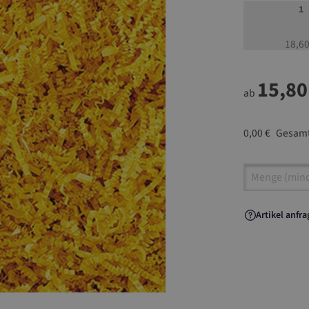
1
18,60
15,80
ab
0,00 €
Gesamt
Artikel A
Artikel anfr