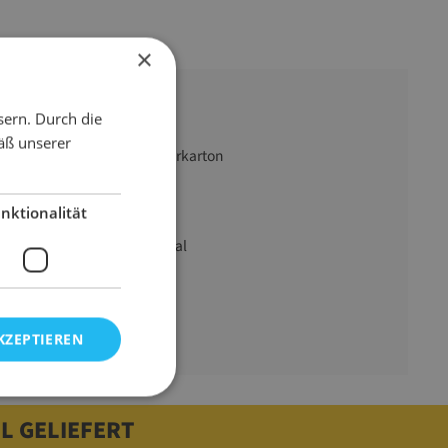
×
sern. Durch die
äß unserer
1,25 kg Fensterkarton
gelb
nktionalität
SizzlePak
40 l Füllmaterial
1250 g
KZEPTIEREN
L GELIEFERT