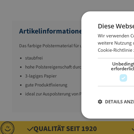
Diese Webse
Artikelinformationen
Wir verwenden Co
weitere Nutzung 
Das farbige Polstermaterial für unzählige dekorative Mögl
Cookie-Richtlinie
staubfrei
Unbeding
hohe Polstereigenschaft durch zick-zack-Form
erforderlic
3-lagiges Papier
gute Produktfixierung
ideal zur Auspolsterung von Präsentkörben
DETAILS ANZ
QUALITÄT SEIT 1920