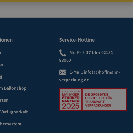
ionen
Service-Hotline
r
Mo-Fr 8-17 Uhr:
02131 -
88000
ion
E-Mail:
info(at)hoffmann-
ng
verpackung.de
m Ballonshop
rten
 Verfügbarkeit
ebersystem