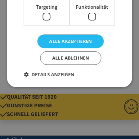
Targeting
Funktionalität
Ausführung
1,25 kg
Fensterkarton
Farbe
naturbraun
Marke
SizzlePak
ALLE AKZEPTIEREN
geeignet für
40 l Füllmaterial
Gewicht
1250 g
ALLE ABLEHNEN
DETAILS ANZEIGEN
QUALITÄT SEIT 1920
GÜNSTIGE PREISE
SCHNELL GELIEFERT