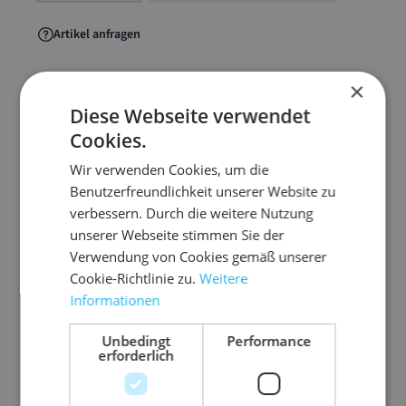
Artikel anfragen
×
Diese Webseite verwendet
Artikelinformationen
Cookies.
Wir verwenden Cookies, um die
Das farbige Polstermaterial für unzählige
Benutzerfreundlichkeit unserer Website zu
dekorative Möglichkeiten beim Versand und
verbessern. Durch die weitere Nutzung
Verpacken.
unserer Webseite stimmen Sie der
Verwendung von Cookies gemäß unserer
staubfrei
Cookie-Richtlinie zu.
Weitere
hohe Polstereigenschaft durch zick-zack-Form
Informationen
3-lagiges Papier
Unbedingt
Performance
gute Produktfixierung
erforderlich
ideal zur Auspolsterung von Präsentkörben