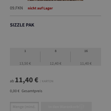
09.FKN
nicht auf Lager
SIZZLE PAK
09.FKN
1
8
16
13,50 €
12,40 €
11,40 €
11,40 €
ab
/ KARTON
0,00 €
Gesamtpreis
Artikel Anzahl: Gib den gewünschten Wert ein
In den Warenkorb