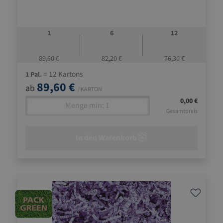
1
6
12
89,60 €
82,20 €
76,30 €
= 12 Kartons
1 Pal.
89,60 €
ab
/ KARTON
0,00 €
Gesamtpreis
In den Warenkorb