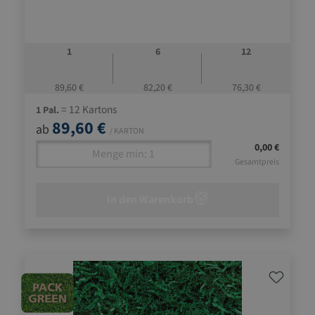
1
6
12
89,60 €
82,20 €
76,30 €
= 12 Kartons
1 Pal.
89,60 €
ab
/ KARTON
0,00 €
Gesamtpreis
In den Warenkorb