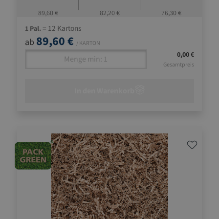
89,60 €
82,20 €
76,30 €
= 12 Kartons
1 Pal.
89,60 €
ab
/ KARTON
0,00 €
Gesamtpreis
In den Warenkorb