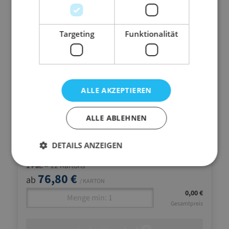
09.10P
SIZZLE PAK
Targeting
Funktionalität
pink
10 kg Karton
staubfrei
ALLE AKZEPTIEREN
ALLE ABLEHNEN
1
6
12
DETAILS ANZEIGEN
76,80 €
69,70 €
65,10 €
= 12 Kartons
1 Pal.
76,80 €
ab
/ KARTON
0,00 €
Gesamtpreis