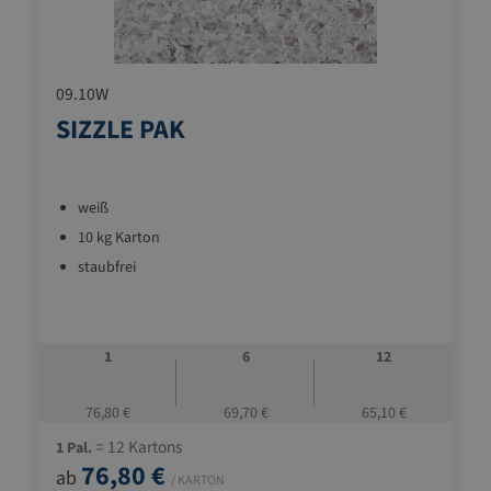
09.10W
SIZZLE PAK
weiß
10 kg Karton
staubfrei
1
6
12
76,80 €
69,70 €
65,10 €
= 12 Kartons
1 Pal.
76,80 €
ab
/ KARTON