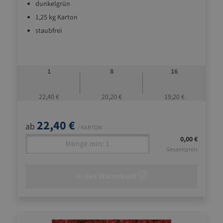
dunkelgrün
1,25 kg Karton
staubfrei
1
8
16
22,40 €
20,20 €
19,20 €
22,40 €
ab
/ KARTON
0,00 €
Gesamtpreis
In den Warenkorb