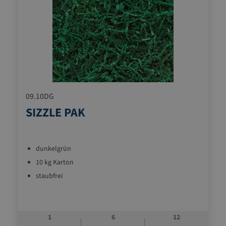
09.10DG
SIZZLE PAK
dunkelgrün
10 kg Karton
staubfrei
1
6
12