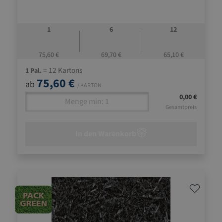
1
6
12
75,60 €
69,70 €
65,10 €
= 12 Kartons
1 Pal.
75,60 €
ab
/ KARTON
0,00 €
Gesamtpreis
In den Warenkorb