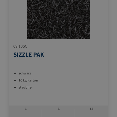
09.10SC
SIZZLE PAK
schwarz
10 kg Karton
staubfrei
1
6
12