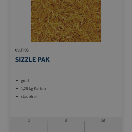
09.FKG
SIZZLE PAK
gold
1,25 kg Karton
staubfrei
1
8
16