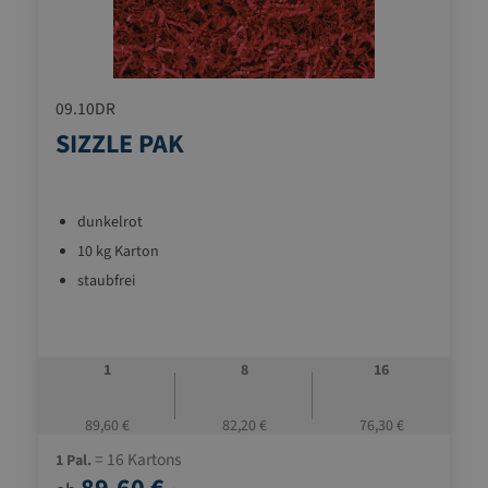
09.10DR
SIZZLE PAK
dunkelrot
10 kg Karton
staubfrei
1
8
16
89,60 €
82,20 €
76,30 €
= 16 Kartons
1 Pal.