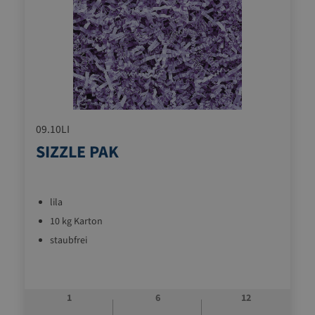
09.10LI
SIZZLE PAK
lila
10 kg Karton
staubfrei
1
6
12