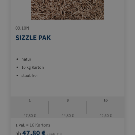
09.10N
SIZZLE PAK
natur
10 kg Karton
staubfrei
1
8
16
47,80 €
44,80 €
42,60 €
= 16 Kartons
1 Pal.
47,80 €
ab
/ KARTON