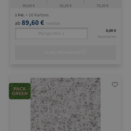
89,60 €
82,20 €
76,30 €
= 16 Kartons
1 Pal.
89,60 €
ab
/ KARTON
0,00 €
Gesamtpreis
In den Warenkorb