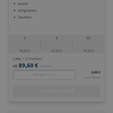
purple
10 kg Karton
staubfrei
1
6
12
89,60 €
82,20 €
76,30 €
= 12 Kartons
1 Pal.
89,60 €
ab
/ KARTON
0,00 €
Gesamtpreis
In den Warenkorb