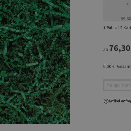
1
89,60
1 Pal.
= 12 Kar
76,30
ab
0,00 €
Gesamt
Artikel A
Artikel anfr