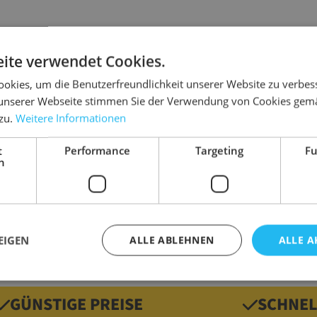
ite verwendet Cookies.
Details
okies, um die Benutzerfreundlichkeit unserer Website zu verbes
unserer Webseite stimmen Sie der Verwendung von Cookies gem
ichkeiten beim Versand und Verpacken.
Ausführung
 zu.
Weitere Informationen
Farbe
t
Performance
Targeting
Fu
Marke
h
geeignet für
Gewicht
EIGEN
ALLE ABLEHNEN
ALLE A
GÜNSTIGE PREISE
SCHNEL