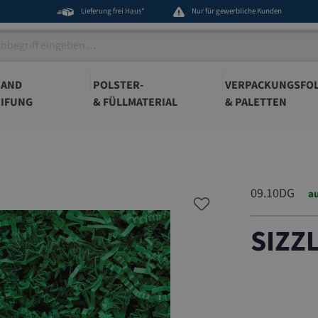
Lieferung frei Haus*
Nur für gewerbliche Kunden
BAND
POLSTER-
VERPACKUNGSFOL
IFUNG
& FÜLLMATERIAL
& PALETTEN
09.10DG
au
SIZZ
09.10DG