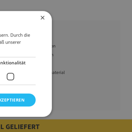
×
sern. Durch die
äß unserer
10 kg Karton
dunkelgrün
nktionalität
SizzlePak
353 l Füllmaterial
10000 g
KZEPTIEREN
L GELIEFERT