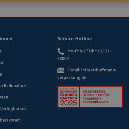
ionen
Service-Hotline
r
Mo-Fr 8-17 Uhr:
02131 -
88000
ion
E-Mail:
info(at)hoffmann-
ng
verpackung.de
m Ballonshop
rten
 Verfügbarkeit
ebersystem