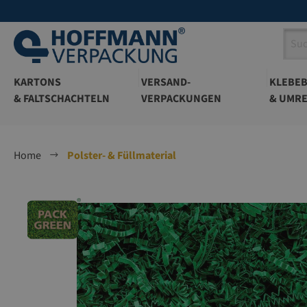
springen
Zur Hauptnavigation springen
KARTONS
VERSAND-
KLEBE
& FALTSCHACHTELN
VERPACKUNGEN
& UMRE
Home
Polster- & Füllmaterial
Bildergalerie überspringen