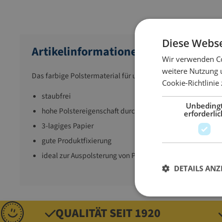
Diese Webse
Artikelinformationen
Wir verwenden Co
weitere Nutzung 
Das farbige Polstermaterial für unzählige dekorative Mögl
Cookie-Richtlinie
staubfrei
Unbeding
hohe Polstereigenschaft durch zick-zack-Form
erforderlic
3-lagiges Papier
gute Produktfixierung
ideal zur Auspolsterung von Präsentkörben
DETAILS ANZ
QUALITÄT SEIT 1920