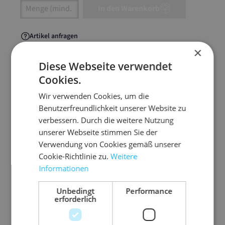
Artikel Anzahl: Gib den gewünschten Wert ein
In den Warenkorb
Artikel anfragen
×
Diese Webseite verwendet
Cookies.
Artikelinformationen
Wir verwenden Cookies, um die
Benutzerfreundlichkeit unserer Website zu
Das farbige Polstermaterial für unzählige
verbessern. Durch die weitere Nutzung
dekorative Möglichkeiten beim Versand und
unserer Webseite stimmen Sie der
Verpacken.
Verwendung von Cookies gemäß unserer
Cookie-Richtlinie zu.
Weitere
staubfrei
Informationen
hohe Polstereigenschaft durch zick-zack-Form
Unbedingt
Performance
3-lagiges Papier
erforderlich
gute Produktfixierung
ideal zur Auspolsterung von Präsentkörben