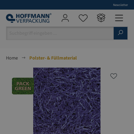
Newsletter
alt springen
Home
Polster- & Füllmaterial
Bildergalerie überspringen