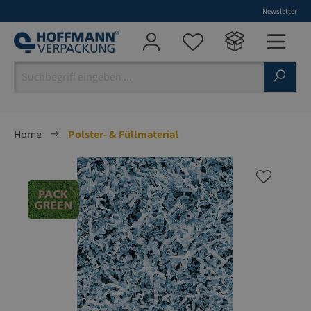
Newsletter
alt springen
Home
Polster- & Füllmaterial
Bildergalerie überspringen