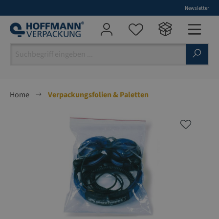
Newsletter
alt springen
Home
Verpackungsfolien & Paletten
Bildergalerie überspringen