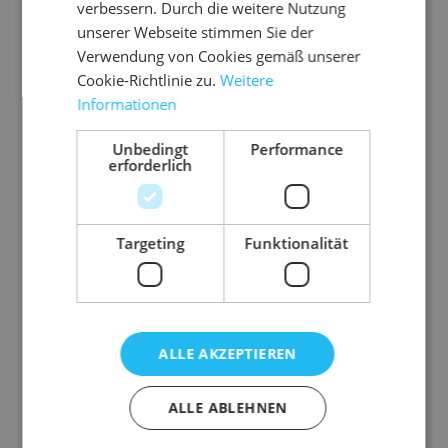
verbessern. Durch die weitere Nutzung
Material
PCR-Folie
unserer Webseite stimmen Sie der
Stärke
0,05 mm
Verwendung von Cookies gemäß unserer
Gewicht
5 g
Cookie-Richtlinie zu.
Weitere
Informationen
Unbedingt
Performance
erforderlich
Zubehör-Artikel
Targeting
Funktionalität
ALLE AKZEPTIEREN
ALLE ABLEHNEN