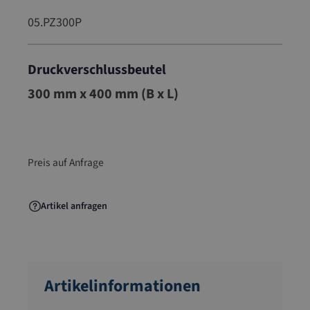
05.PZ300P
Druckverschlussbeutel
05.PZ300P
300 mm x 400 mm (B x L)
Preis auf Anfrage
Artikel anfragen
Artikelinformationen