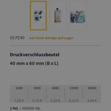
05.PZ40
nur noch wenige auf Lager
Druckverschlussbeutel
05.PZ40
40 mm x 60 mm (B x L)
1000
3000
6000
12000
20000
7,00 €
5,70 €
5,20 €
4,10 €
3,80 €
1 Pal.
= 600000 Stk.