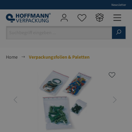
Newsletter
alt springen
Home
Verpackungsfolien & Paletten
Bildergalerie überspringen