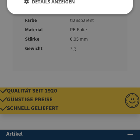
L)
DETAILS ANZEIGEN
Ausführung
mit Druckverschluss
Farbe
transparent
Material
PE-Folie
Stärke
0,05 mm
Gewicht
7 g
QUALITÄT SEIT 1920
GÜNSTIGE PREISE
SCHNELL GELIEFERT
Artikel