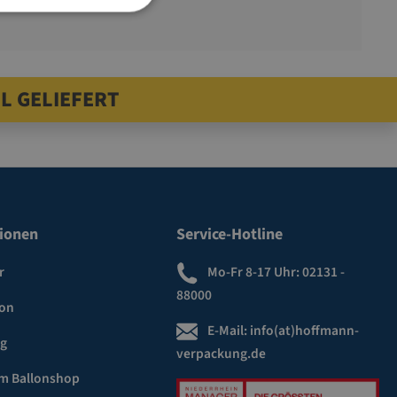
L GELIEFERT
ionen
Service-Hotline
r
Mo-Fr 8-17 Uhr:
02131 -
88000
ion
E-Mail:
info(at)hoffmann-
ng
verpackung.de
m Ballonshop