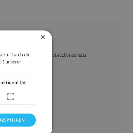
×
70 mm x 100 mm (B x L)
sern. Durch die
mit Beschriftungsfeld, mit Druckverschluss
äß unserer
transparent
PE-Folie
0,05 mm
nktionalität
9 g
KZEPTIEREN