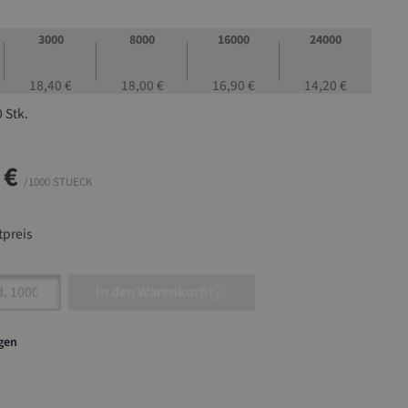
3000
8000
16000
24000
18,40 €
18,00 €
16,90 €
14,20 €
 Stk.
 €
/1000 STUECK
preis
nzahl: Gib den gewünschten Wert ein oder ben
In den Warenkorb
agen