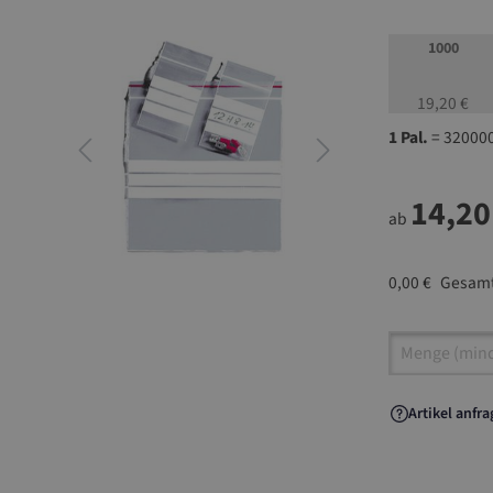
1000
19,20 €
1 Pal.
= 320000
14,20
ab
0,00 €
Gesamt
Artikel A
Artikel anfr