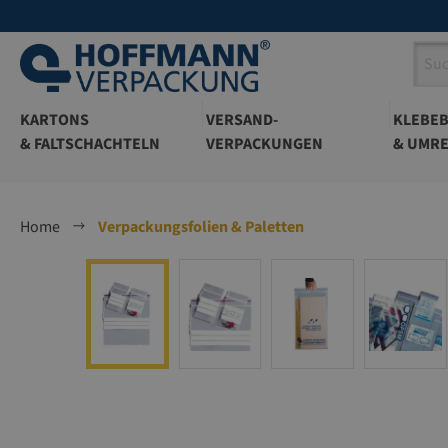
springen
Zur Hauptnavigation springen
KARTONS
VERSAND-
KLEBE
& FALTSCHACHTELN
VERPACKUNGEN
& UMRE
Home
Verpackungsfolien & Paletten
Bildergalerie überspringen