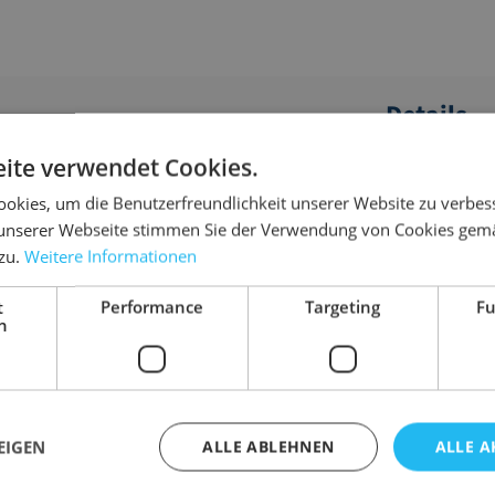
Details
ite verwendet Cookies.
e praktische und vielseitige Verpackungslösung
Abmessung
wertiger Polyethylenfolie (PE) gefertigt und
okies, um die Benutzerfreundlichkeit unserer Website zu verbes
Ausführung
 Inhalt effektiv schützt.
unserer Webseite stimmen Sie der Verwendung von Cookies gem
Farbe
 zu.
Weitere Informationen
zuverlässige, vielseitige und
Material
haffenheit, Transparenz und einfache
Stärke
t
Performance
Targeting
Fu
iedenste Anwendungen.
h
Gewicht
EIGEN
ALLE ABLEHNEN
ALLE A