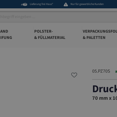
Lieferung frei Haus*
Nur für gewerbliche Kunden
BAND
POLSTER-
VERPACKUNGSFOL
IFUNG
& FÜLLMATERIAL
& PALETTEN
05.PZ70S
a
Druc
05.PZ70S
70 mm x 10