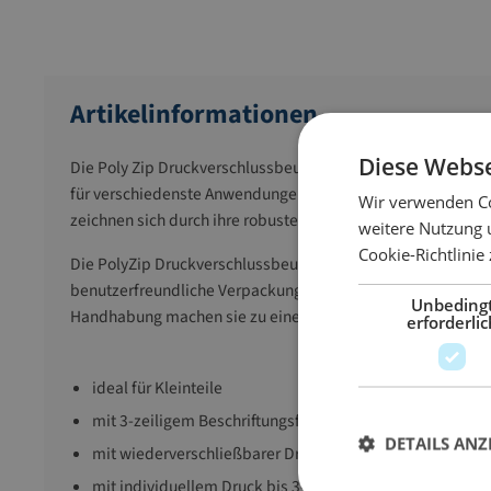
Artikelinformationen
Diese Webse
Die Poly Zip Druckverschlussbeutel aus PE-Folie bieten ein
für verschiedenste Anwendungen. Diese Beutel sind aus hoch
Wir verwenden Co
zeichnen sich durch ihre robuste Beschaffenheit aus, die den
weitere Nutzung 
Cookie-Richtlinie
Die PolyZip Druckverschlussbeutel aus PE-Folie bieten eine 
benutzerfreundliche Verpackungslösung. Ihre robuste Besc
Unbeding
Handhabung machen sie zu einer idealen Wahl für versch
erforderlic
ideal für Kleinteile
mit 3-zeiligem Beschriftungsfeld
DETAILS ANZ
mit wiederverschließbarer Druckverschluss
mit individuellem Druck bis 3-farbig lieferbar