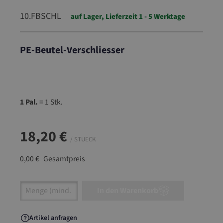
10.FBSCHL
auf Lager, Lieferzeit 1 - 5 Werktage
PE-Beutel-Verschliesser
10.FBSCHL
1 Pal.
= 1 Stk.
18,20 €
/ STUECK
0,00 €
Gesamtpreis
Artikel Anzahl: Gib den gewünschten Wert ein
In den Warenkorb
Artikel anfragen