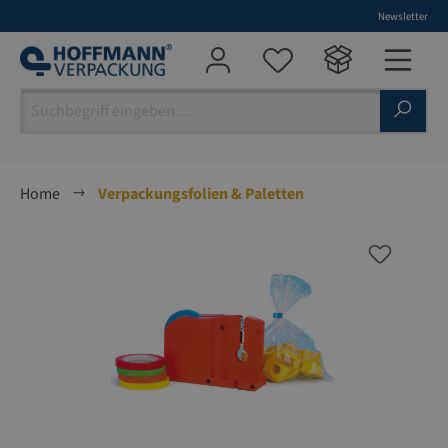
Newsletter
alt springen
Home
Verpackungsfolien & Paletten
Bildergalerie überspringen