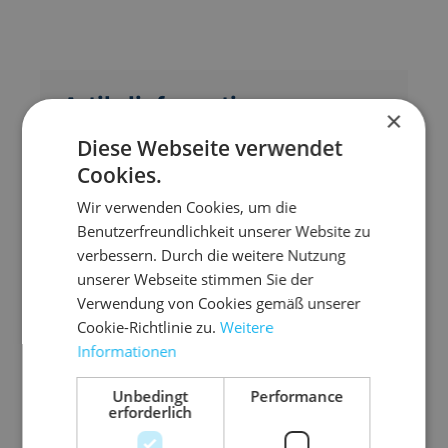
Artikelinformationen
×
Diese Webseite verwendet
Der PE-Beutel-Verschließer in Orange ist die
Cookies.
ideale Lösung zum schnellen und zuverlässigen
Verschließen von Poly-Flachbeuteln. Mit seiner
Wir verwenden Cookies, um die
robusten Konstruktion ist dieser Verschließer
Benutzerfreundlichkeit unserer Website zu
perfekt für den Dauereinsatz geeignet und
verbessern. Durch die weitere Nutzung
überzeugt durch seine Langlebigkeit.
unserer Webseite stimmen Sie der
Verwendung von Cookies gemäß unserer
stabile Ausführung für den intensiven
Cookie-Richtlinie zu.
Weitere
Gebrauch und damit ideal für
Informationen
Produktionsumgebungen
Unbedingt
Performance
für 12 mm breites Selbstklebeband ausgelegt
erforderlich
und sorgt so für eine einfache und sichere