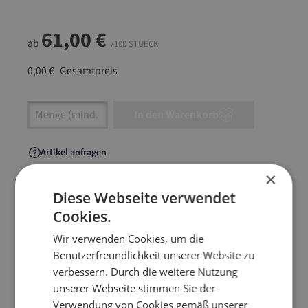
61,00 €
ab
/100 STUECK
0,00 €
Gesamtpreis
Artikel Anzahl: Gib den gewünschten Wert ein
In den Warenkorb
Artikel anfragen
×
Diese Webseite verwendet
Cookies.
Artikelinformationen
Wir verwenden Cookies, um die
Benutzerfreundlichkeit unserer Website zu
Die extrem knickstabile Versandtasche aus
verbessern. Durch die weitere Nutzung
Kraftliner-Wellpappe bietet Schutz und Sicherheit
unserer Webseite stimmen Sie der
beim Versand wertvoller Bücher, Dokumente,
Verwendung von Cookies gemäß unserer