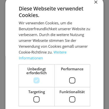
Postversand geeignet?
×
Diese Webseite verwendet
Cookies.
Kartonagen nach Maß
Wir verwenden Cookies, um die
Benutzerfreundlichkeit unserer Website zu
Luftpolstertaschen für den Versand
verbessern. Durch die weitere Nutzung
unserer Webseite stimmen Sie der
Postversandkartons - Maxibrief ist
Verwendung von Cookies gemäß unserer
das größte Format und Maxibrief Plus
Cookie-Richtlinie zu.
Weitere
Informationen
Postversandkartons in allen Größen
Unbedingt
Performance
erforderlich
Tipps zum Packen von Versandkartons
Targeting
Funktionalität
Häufig gestellte Fragen zu
PostversandkartonsWorauf muss ich