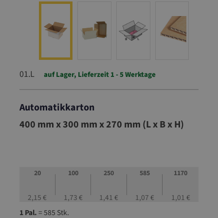
01.L
auf Lager, Lieferzeit 1 - 5 Werktage
Automatikkarton
01.L
400 mm x 300 mm x 270 mm (L x B x H)
20
100
250
585
1170
2,15 €
1,73 €
1,41 €
1,07 €
1,01 €
1 Pal.
= 585 Stk.