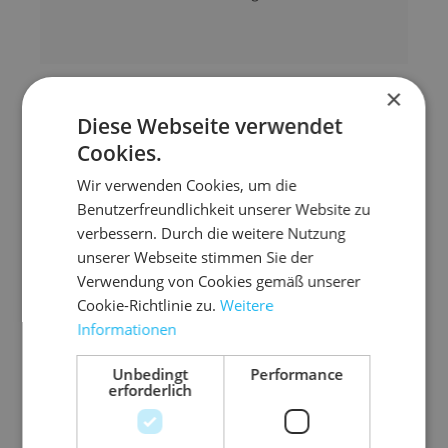
×
Diese Webseite verwendet
Zubehör-Artikel
Cookies.
Wir verwenden Cookies, um die
Benutzerfreundlichkeit unserer Website zu
verbessern. Durch die weitere Nutzung
unserer Webseite stimmen Sie der
Verwendung von Cookies gemäß unserer
Cookie-Richtlinie zu.
Weitere
Informationen
Unbedingt
Performance
erforderlich
8.P
03.D
03.P
03.P
06.F
08.