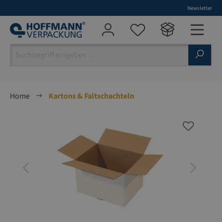
Newsletter
alt springen
Home
Kartons & Faltschachteln
Bildergalerie überspringen