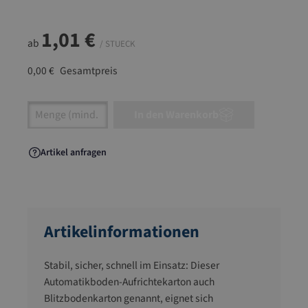
1,01 €
ab
/ STUECK
0,00 €
Gesamtpreis
Artikel Anzahl: Gib den gewünschten Wert ein
In den Warenkorb
Artikel anfragen
Artikelinformationen
Stabil, sicher, schnell im Einsatz: Dieser
Automatikboden-Aufrichtekarton auch
Blitzbodenkarton genannt, eignet sich