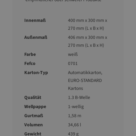
Innenmaß
400 mm x 300 mm x
270 mm (L x B x H)
Außenmaß
406 mm x 300 mm x
270 mm (L x B x H)
Farbe
weiß
Fefco
0701
Karton-Typ
Automatikkarton
,
EURO-STANDARD
Kartons
Qualität
1.3 B-Welle
Wellpappe
1-wellig
Gurtmaß
1,58 m
Volumen
34,66 l
Gewicht
439 g